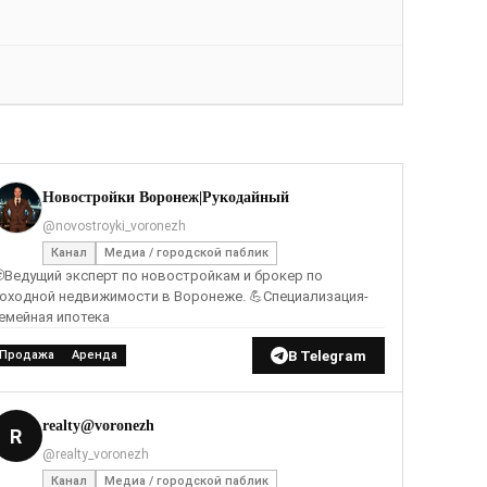
Новостройки Воронеж|Рукодайный
@novostroyki_voronezh
Канал
Медиа / городской паблик
Ведущий эксперт по новостройкам и брокер по
оходной недвижимости в Воронеже. 💪Специализация-
емейная ипотека
В Telegram
Продажа
Аренда
realty@voronezh
R
@realty_voronezh
Канал
Медиа / городской паблик