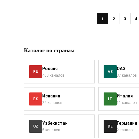
1
2
3
4
Каталог по странам
Россия
ОАЭ
RU
AE
400 каналов
37 каналов
Испания
Италия
ES
IT
22 каналов
11 каналов
Узбекистан
Германия
UZ
DE
5 каналов
2 каналов