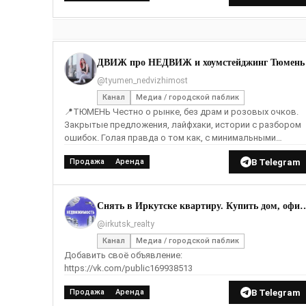
ДВИЖ про НЕДВИЖ и хоумстейджинг Тюмень
@tyumen_nedvizhimost
Канал
Медиа / городской паблик
📍ТЮМЕНЬ Честно о рынке, без драм и розовых очков.
Закрытые предложения, лайфхаки, истории с разбором
ошибок. Голая правда о том как, с минимальными
вложениями продать недвижимость быстрее и дороже. 
В Telegram
Продажа
Аренда
Снять в Иркутске квартиру. Купит
@irkutsk_realty
Канал
Медиа / городской паблик
Добавить своё объявление:
https://vk.com/public169938513
В Telegram
Продажа
Аренда