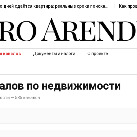
о дней сдаётся квартира: реальные сроки поиска…
Как про
m каналов
Документы и налоги
О проекте
налов по недвижимости
ости — 585 каналов