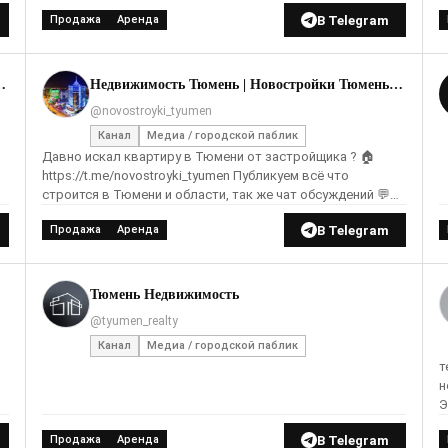
В Telegram
Продажа
Аренда
квартиру в Тюмени/ Сниму квартиру/ Сдам квартиру
Недвижимость Тюмень | Новостройки Тюмень|Квартира Тюмень / Жильё Тюмень
@novostroyki_tyumen
Канал
Медиа / городской паблик
Давно искал квартиру в Тюмени от застройщика ? 🏠
https://t.me/novostroyki_tyumen Публикуем всё что
строится в Тюмени и области, так же чат обсуждений 💬
по новостройкам... Добавлены реакции для оценки
В Telegram
Продажа
Аренда
Тюмень Недвижимость
@tyumen_realty
Канал
Медиа / городской паблик
т
недв
Э
з
В Telegram
Продажа
Аренда