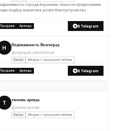
едвижимость города Воронежа. Новости предложения
кции подбор аналитика услуги благоустройство
В Telegram
Продажа
Аренда
Недвижимость Волгоград
Н
@volgograd_nedvizhimost
Канал
Медиа / городской паблик
В Telegram
Продажа
Аренда
тюмень аренда
Т
@arenda_tyumen
Канал
Медиа / городской паблик