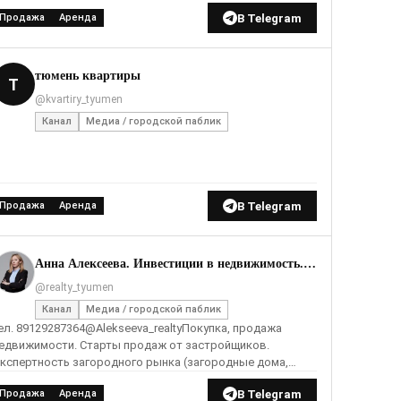
В Telegram
Продажа
Аренда
тюмень квартиры
Т
@kvartiry_tyumen
Канал
Медиа / городской паблик
В Telegram
Продажа
Аренда
Анна Алексеева. Инвестиции в недвижимость. Старт продаж новых проектов Тюмени.
@realty_tyumen
Канал
Медиа / городской паблик
ел. 89129287364@Alekseeva_realtyПокупка, продажа
ижимости. Старты продаж от застройщиков.
кспертность загородного рынка (загородные дома,
емельные участки, строительные подряды). Одобрение
В Telegram
Продажа
Аренда