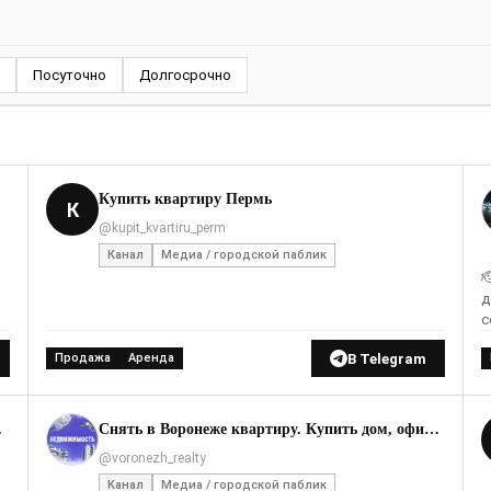
Посуточно
Долгосрочно
Купить квартиру Пермь
К
@kupit_kvartiru_perm
Канал
Медиа / городской паблик

д
с
В Telegram
Продажа
Аренда
РБАТОВА
Снять в Воронеже квартиру. Купить дом, офис, гараж
@voronezh_realty
Канал
Медиа / городской паблик