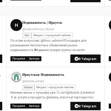
Недвижимость | Иркутск
Н
@nedvizhimost_irkutsk
Чат
Медиа / городской паблик
По всем вопросам: @thiss_adminn‼️Площадка для
размещения бесплатных объявлений рынка
недвижимости.⛔️Администрация группы не несёт
Л
ответственности за объявления предоставленные ее
В Telegram
Продажа
Аренда
участниками.
ь дом, офис, гараж
Иркутская Недвижимость
@irkutsk_estate
Канал
Медиа / городской паблик
Меняем жизнь к лучшему уже 12 лет!@Irkutsk_Estatebot
👨‍💻 услуги и продукты @alexey_starovoyt партнерство
В Telegram
Продажа
Аренда