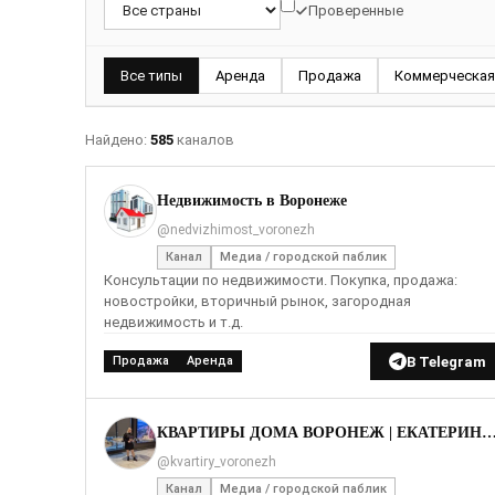
Проверенные
Все типы
Аренда
Продажа
Коммерческая
Найдено:
585
каналов
Недвижимость в Воронеже
@nedvizhimost_voronezh
Канал
Медиа / городской паблик
Консультации по недвижимости. Покупка, продажа:
новостройки, вторичный рынок, загородная
недвижимость и т.д.
В Telegram
Продажа
Аренда
КВАРТИРЫ ДОМА ВОРОНЕЖ | ЕКАТЕРИНА КУ
@kvartiry_voronezh
Канал
Медиа / городской паблик