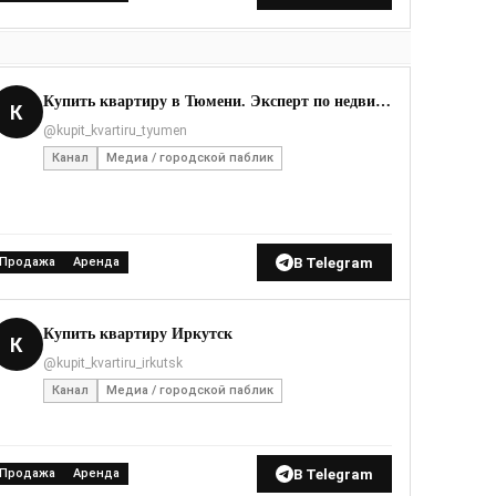
Купить квартиру в Тюмени. Эксперт по недвижимос
К
@kupit_kvartiru_tyumen
Канал
Медиа / городской паблик
В Telegram
Продажа
Аренда
Купить квартиру Иркутск
К
@kupit_kvartiru_irkutsk
Канал
Медиа / городской паблик
В Telegram
Продажа
Аренда