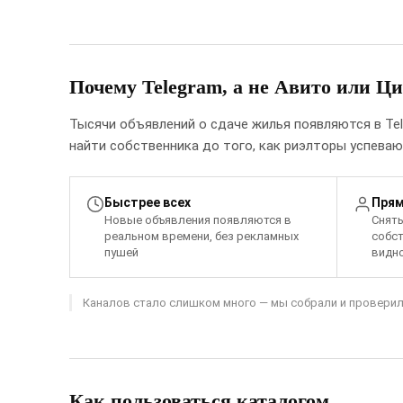
Почему Telegram, а не Авито или Ц
Тысячи объявлений о сдаче жилья появляются в Tel
найти собственника до того, как риэлторы успеваю
Быстрее всех
Прям
Новые объявления появляются в
Снять
реальном времени, без рекламных
собс
пушей
видно
Каналов стало слишком много — мы собрали и проверили
Как пользоваться каталогом