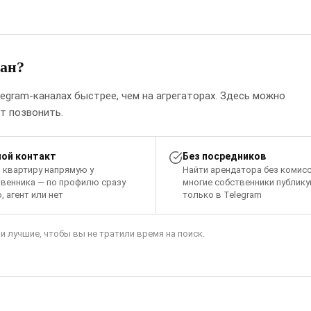
иан?
egram-каналах быстрее, чем на агрегаторах. Здесь можно
т позвонить.
ой контакт
Без посредников
 квартиру напрямую у
Найти арендатора без комис
твенника — по профилю сразу
многие собственники публик
, агент или нет
только в Telegram
 лучшие, чтобы вы не тратили время на поиск.