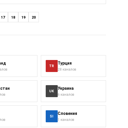
17
18
19
20
анд
Турция
TR
налов
28 каналов
хстан
Украина
UK
лов
6 каналов
Словения
SI
лов
1 каналов