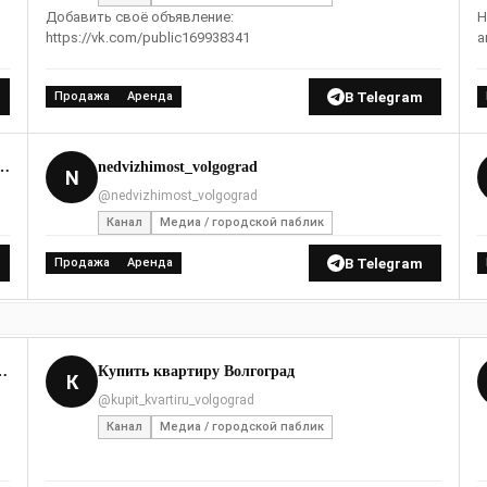
Добавить своё объявление:
Н
https://vk.com/public169938341
а
В Telegram
Продажа
Аренда
востройки Жилые комплексы Коттеджные посёлки
nedvizhimost_volgograd
N
@nedvizhimost_volgograd
Канал
Медиа / городской паблик
В Telegram
Продажа
Аренда
у. Купить дом, офис, гараж
Купить квартиру Волгоград
К
@kupit_kvartiru_volgograd
Канал
Медиа / городской паблик