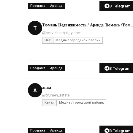
В Telegram
Продажа
Аренда
Тюмень Недвижимость / Аренда Тюмень /Тюменская аренда / Продам 
Т
@nedvizhimost_tyumen
Чат
Медиа / городской паблик
В Telegram
Продажа
Аренда
апва
А
@tyumen_estate
Канал
Медиа / городской паблик
В Telegram
Продажа
Аренда