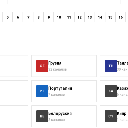
5
6
7
8
9
10
11
12
13
14
15
16
Грузия
Таил
GE
TH
32 каналов
30 ка
Португалия
Каза
PT
KA
7 каналов
6 кана
Белоруссия
Кипр
BE
CY
2 каналов
1 кана