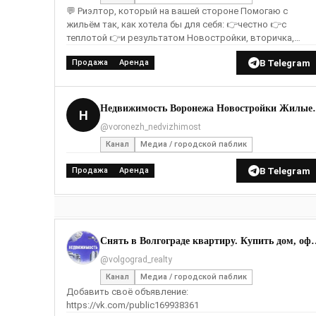
💬 Риэлтор, который на вашей стороне Помогаю с
жильём так, как хотела бы для себя: 👉честно 👉с
теплотой 👉и результатом Новостройки, вторичка,
строительство домов. Добро пожаловать!
В Telegram
Продажа
Аренда
Недвижимость Воронежа Но
Н
@voronezh_nedvizhimost
Канал
Медиа / городской паблик
В Telegram
Продажа
Аренда
Снять в Волгограде квартир
@volgograd_realty
Канал
Медиа / городской паблик
Добавить своё объявление:
https://vk.com/public169938361