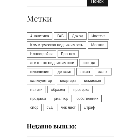
Поиск
Метки
Аналитика
ГАБ
Доход
Ипотека
Коммерческая недвижимость
Москва
Новостройки
Прогноз
агентство недвижимости
аренда
выселение
депозит
закон
залог
калькулятор
квартира
комиссия
налоги
образец
проверка
продажа
риэлтор
собственник
спор
суд
чек лист
штраф
Недавно вышло: