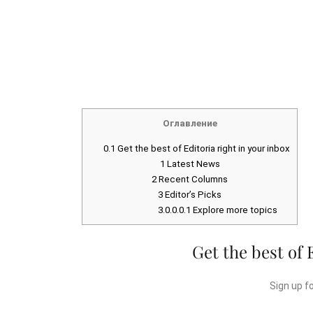
Оглавление
0.1
Get the best of Editoria right in your inbox
1
Latest News
2
Recent Columns
3
Editor’s Picks
3.0.0.0.1
Explore more topics
Get the best of 
Sign up f