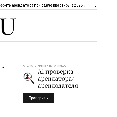
верить арендатора при сдаче квартиры в 2026…
Штраф за сд
Анализ открытых источников
nts
AI проверка
арендатора/
арендодателя
Проверить