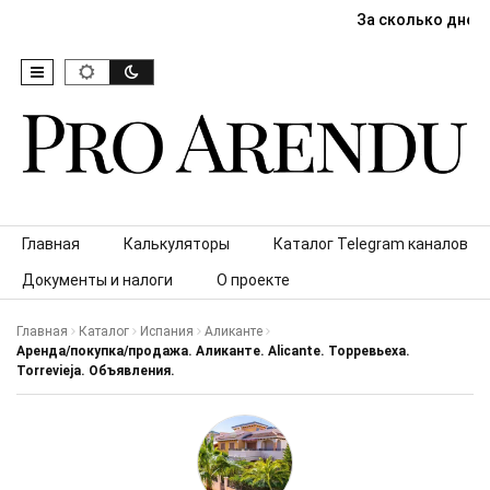
За сколько дней
Skip to content
Главная
Калькуляторы
Каталог Telegram каналов
Документы и налоги
О проекте
Главная
Каталог
Испания
Аликанте
Аренда/покупка/продажа. Аликанте. Alicante. Торревьеха.
Torrevieja. Объявления.