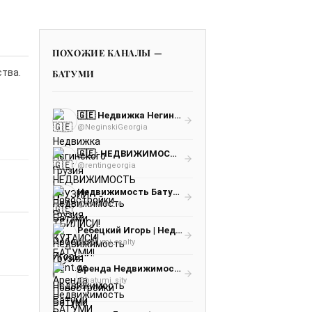
ПОХОЖИЕ КАНАЛЫ —
ства.
БАТУМИ
🇬🇪 Недвижка Негинского Грузия | Новостройки Грузия | Недвижимость Грузия | Новостройки Батуми | Недвижимость Батуми | Аналитик А
@NeginskiGeorgia
🇬🇪: НЕДВИЖИМОСТЬ ГРУЗИИ🇬🇪: ТБИЛИСИ! КУТАИСИ! БАТУМИ! Rent.ge
@rentingeorgia
Недвижимость Батуми
@batumi_re
Ребецкий Игорь | Недвижимость Батуми
@batumi_realty
Аренда Недвижимость БАТУМИ 🇬🇪 Грузия
@batumi_sity