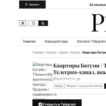
За скольк
Свежее
Skip to content
Главная
Калькуляторы
Каталог Telegram
Главная
Каталог
Грузия
Батуми
Квартиры Батуми
Квартиры Батуми / Т
Телеграм-канал, ан
@apartments_ge
Канал
Медиа / городской паблик
Открыть в Telegram