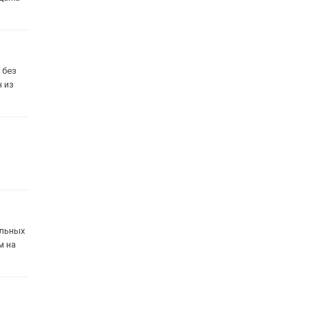
 без
н из
альных
м на