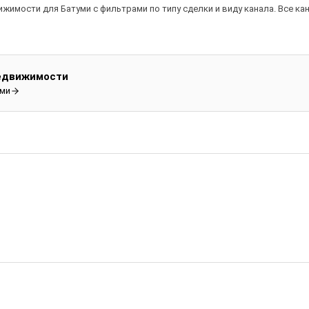
ижимости для Батуми с фильтрами по типу сделки и виду канала. Все ка
недвижимости
уми