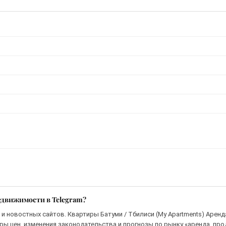
едвижимости в Telegram?
и новостных сайтов. Квартиры Батуми / Тбилиси (My Apartments) Аренда
ры цен, изменения законодательства и прогнозы по рынку «аренда, пр