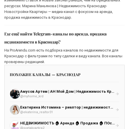
изменениях ставок и новые законы раньше, чем на официальных
ресурсах. Марина Маньянова | Недвижимость Краснодар
Новостройки Квартиры — медиа-канал с фокусом на аренда,
продажа недвижимость в Краснодар.
Где ещё найти Telegram-каналы по аренда, продажа
недвижимости в Краснодар?
На ProArendu.com есть подборка каналов по недвижимости для
Краснодар с фильтрами по типу сделки и виду канала. Все каналы
проверены редакцией.
ПОХОЖИЕ КАНАЛЫ — КРАСНОДАР
Амусов Артем | АН Мой Дом | Недвижимость Краснодара
@myhome_krd
Екатерина Истомина – риелтор | недвижимость | Белгород, Воронеж, Москва, Санкт-Петербург, Краснодар
@ekaterina_realtor31
НЕДВИЖИМОСТЬ 🏠 Аренда 🏠 Продажа 🏠 ПОсуточно РОССИЯ, Краснодар, МОСКВА, Ростов, Белгород, УФА и все, все, все…
@svetakvartira2