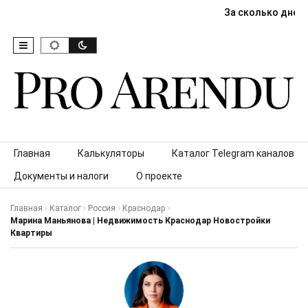
За сколько дней
Skip to content
Главная
Калькуляторы
Каталог Telegram каналов
Документы и налоги
О проекте
Главная
Каталог
Россия
Краснодар
Марина Маньянова | Недвижимость Краснодар Новостройки
Квартиры