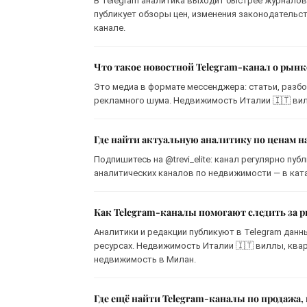
В Telegram аналитика выходит быстрее журналов
публикует обзоры цен, изменения законодательс
канале.
Что такое новостной Telegram-канал о рын
Это медиа в формате мессенджера: статьи, разбо
рекламного шума. Недвижимость Италии 🇮🇹 вилл
Где найти актуальную аналитику по ценам 
Подпишитесь на @trevi_elite: канал регулярно пу
аналитических каналов по недвижимости — в ката
Как Telegram-каналы помогают следить за
Аналитики и редакции публикуют в Telegram данн
ресурсах. Недвижимость Италии 🇮🇹 виллы, ква
недвижимость в Милан.
Где ещё найти Telegram-каналы по продажа