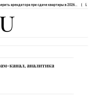
верить арендатора при сдаче квартиры в 2026…
Штраф за сд
рам-канал, аналитика