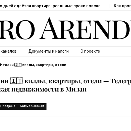
о дней сдаётся квартира: реальные сроки поиска…
Как про
 каналов
Документы и налоги
О проекте
талии 🇮🇹 виллы, квартиры, отели
и 🇮🇹 виллы, квартиры, отели — Телег
кая недвижимости в Милан
Продажа
Коммерческая