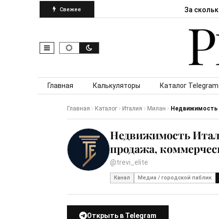
За скольк
Свежее
Skip to content
Главная
Калькуляторы
Каталог Telegram
Главная
Каталог
Италия
Милан
Недвижимость И
Недвижимость Итали
продажа, коммерчес
@trevi_elite
Канал
Медиа / городской паблик
Открыть в Telegram