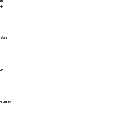
ли
ом
 без
ок
альных