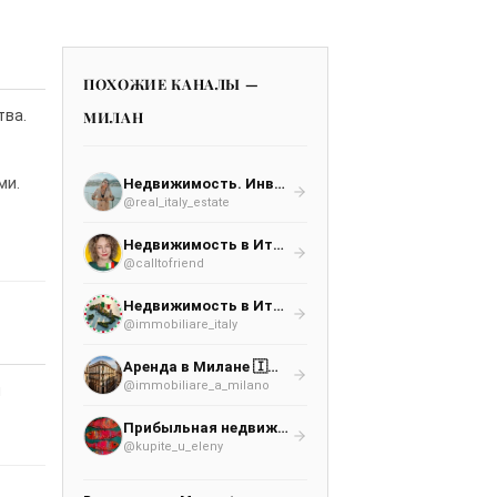
ПОХОЖИЕ КАНАЛЫ —
тва.
МИЛАН
ми.
Недвижимость. Инвестиции. Италия
@real_italy_estate
Недвижимость в Италии с Настей Ди Каприо 🇮🇹
@calltofriend
Недвижимость в Италии 🇮🇹
@immobiliare_italy
Аренда в Милане 🇮🇹 Недвижимость
@immobiliare_a_milano
я
Прибыльная недвижимость в Италии
@kupite_u_eleny