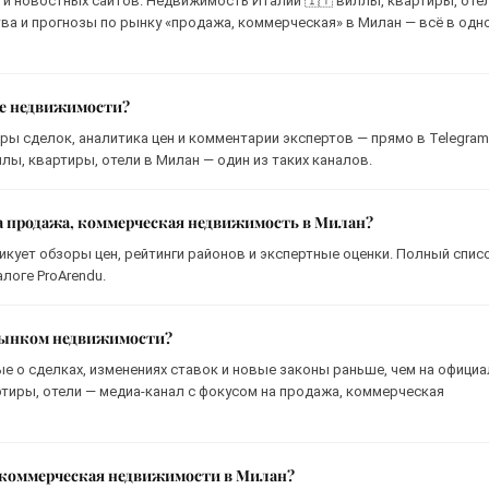
 и новостных сайтов. Недвижимость Италии 🇮🇹 виллы, квартиры, оте
тва и прогнозы по рынку «продажа, коммерческая» в Милан — всё в одн
ке недвижимости?
ры сделок, аналитика цен и комментарии экспертов — прямо в Telegram
ы, квартиры, отели в Милан — один из таких каналов.
на продажа, коммерческая недвижимость в Милан?
бликует обзоры цен, рейтинги районов и экспертные оценки. Полный спис
логе ProArendu.
 рынком недвижимости?
ые о сделках, изменениях ставок и новые законы раньше, чем на офици
ртиры, отели — медиа-канал с фокусом на продажа, коммерческая
, коммерческая недвижимости в Милан?