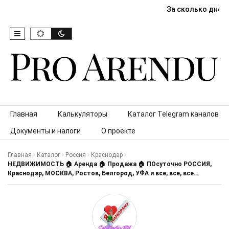
За сколько дней
Skip to content
Главная
Калькуляторы
Каталог Telegram каналов
Документы и налоги
О проекте
Главная
Каталог
Россия
Краснодар
НЕДВИЖИМОСТЬ 🏠 Аренда 🏠 Продажа 🏠 ПОсуточно РОССИЯ,
Краснодар, МОСКВА, Ростов, Белгород, УФА и все, все, все…