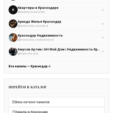
Квартиры в Краснодаре
К
@kvartiry_krasnodar
Аренда Жилья Краснодар
@krasnodar_arenda_k
Краснодар Недвижимость
@krasnodar_nedvizhimost
Амусов Артем | АН Мой Дом | Недвижимость Краснодара
@myhome_krd
Все каналы — Краснодар
ПЕРЕЙТИ В КАТАЛОГ
Весь каталог каналов
Каналы в Краснодар