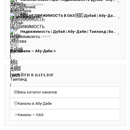
@investDubaiii
🇦🇪 НЕДВИЖИМОСТЬ В ОАЭ 🇦🇪 Дубай | Абу-Даби | WIZI
@wiziproperties
Недвижимость | Дубай | Абу-Даби | Таиланд | Бали | Испания | Dominanta
@dominanta_world
Все каналы — Абу-Даби
ПЕРЕЙТИ В КАТАЛОГ
Весь каталог каналов
Каналы в Абу-Даби
Каналы — ОАЭ