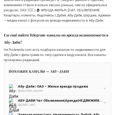
изменениях ставок и новые законы раньше, чем на официальных
ресурсах. ОАЭ 🇦🇪 | 🏠 АРЕНДА ЖИЛЬЯ | [ЧАТ, ОБЪЯВЛЕНИЯ]
Квартиры, комнаты, бедспейсы | Дубай, Абу-Даби, Шарджа, Аджман
— медиа-канал с фокусом на аренда недвижимость в Абу-Даби.
Где ещё найти Telegram-каналы по аренда недвижимости в
Абу-Даби?
На ProArendu.com есть подборка каналов по недвижимости для
Абу-Даби с фильтрами по типу сделки и виду канала. Все каналы
проверены редакцией.
ПОХОЖИЕ КАНАЛЫ — АБУ-ДАБИ
Абу-Даби | ОАЭ – Жилье аренда продажа
@abudabi_appart
АБУ-ДАБИ Чат Объявления|Аренда|НЕДВИЖИМОСТЬ
@DABY_ABU
Записки инвестора. Недвижимость Дубай- Абу-Даби -Москва