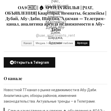
ОАЭ 🇦🇪 | 🏠 АРЕНДА ЖИЛЬЯ | [ЧАТ,
ОБЪЯВЛЕНИЯ] Квартиры, комнаты, бедспейсы |
Дубай, Абу-Даби, Шарджа, Аджман — Телеграм-
канал, аналитика аренда недвижимости в Абу-
Даби
@uae_apartments_rent
Аренда
Канал
Медиа / городской паблик
Открыть в Telegram
О канале
Новостной ТГ-канал о рынке недвижимости в Абу-Даби.
Аналитика цен, обзоры районов, изменения
законодательства. Актуальные тренды — в Телеграме.
Самые качественные и свежие 🔥 объявления в #ОАЭ -