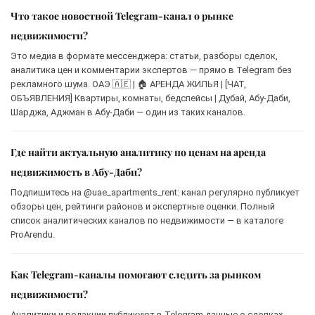
Что такое новостной Telegram-канал о рынке
недвижимости?
Это медиа в формате мессенджера: статьи, разборы сделок,
аналитика цен и комментарии экспертов — прямо в Telegram без
рекламного шума. ОАЭ 🇦🇪 | 🏠 АРЕНДА ЖИЛЬЯ | [ЧАТ,
ОБЪЯВЛЕНИЯ] Квартиры, комнаты, бедспейсы | Дубай, Абу-Даби,
Шарджа, Аджман в Абу-Даби — один из таких каналов.
Где найти актуальную аналитику по ценам на аренда
недвижимость в Абу-Даби?
Подпишитесь на @uae_apartments_rent: канал регулярно публикует
обзоры цен, рейтинги районов и экспертные оценки. Полный
список аналитических каналов по недвижимости — в каталоге
ProArendu.
Как Telegram-каналы помогают следить за рынком
недвижимости?
Аналитики и редакции публикуют в Telegram данные о сделках,