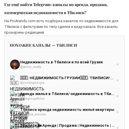
Где ещё найти Telegram-каналы по аренда, продажа,
коммерческая недвижимости в Тбилиси?
На ProArendu.com есть подборка каналов по недвижимости для
Тбилиси с фильтрами по типу сделки и виду канала. Все каналы
проверены редакцией.
ПОХОЖИЕ КАНАЛЫ — ТБИЛИСИ
Недвижимость в Тбилиси и по всей Грузии
@tbilisi_realty
🇬🇪: НЕДВИЖИМОСТЬ ГРУЗИИ🇬🇪: ТБИЛИСИ! КУТАИСИ! БАТУМИ! Rent.ge
@rentingeorgia
Аренда жилья в Тбилиси/ недвижимость в Тбилиси / квартиры в тбилиси / Apartment Tbilisi
@Regrouptbilisi
Тбилиси аренда недвижимость жильё квартиры
@gruzia_arenda
Тбилиси 🏡 Аренда | Продажа | Недвижимость | Жилье | Квартиры