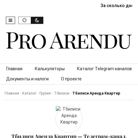
За сколько дней
Skip to content
Главная
Калькуляторы
Каталог Telegram каналов
Документы и налоги
О проекте
Главная
Каталог
Грузия
Тбилиси
Тбилиси Аренда Квартир
Тбилиси Аренда Квартир — Телеграм-канал,