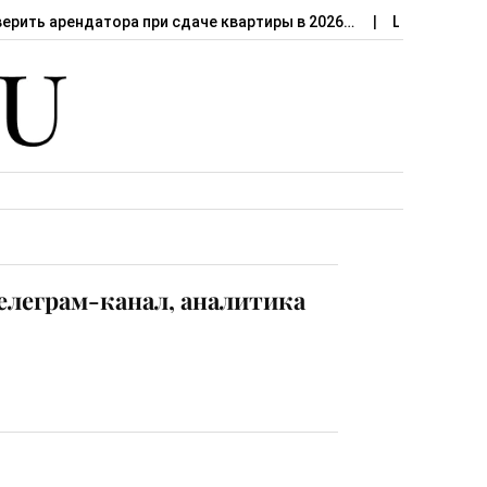
верить арендатора при сдаче квартиры в 2026…
Штраф за сд
елеграм-канал, аналитика