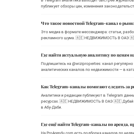
В Telegram аналитика выходит быстрее журналов 
публикует обзоры цен, изменения законодательст
Что такое новостной Telegram-канал о рын
Это медиа в формате мессенджера: статьи, разбо
рекламного шума. 🇦🇪 НЕДВИЖИМОСТЬ В ОАЭ 🇦🇪 Д
Где найти актуальную аналитику по ценам н
Подпишитесь на @wiziproperties: канал регулярно
аналитических каналов по недвижимости — в ката
Как Telegram-каналы помогают следить за
Аналитики и редакции публикуют в Telegram данн
ресурсах. 🇦🇪 НЕДВИЖИМОСТЬ В ОАЭ 🇦🇪 Дубай |
в Абу-Даби.
Где ещё найти Telegram-каналы по аренда, 
На ProArendu.com есть подборка каналов по недв