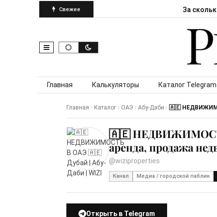
За скольк
Свежее
Skip to content
Главная
Калькуляторы
Каталог Telegram
Главная
Каталог
ОАЭ
Абу-Даби
🇦🇪 НЕДВИЖИМО
🇦🇪 НЕДВИЖИМОСТЬ 
аренда, продажа не
@wiziproperties
Канал
Медиа / городской паблик
Открыть в Telegram