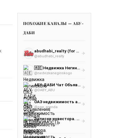
ПОХОЖИЕ КАНАЛЫ — АБУ-
ДАБИ
к
abudhabi_realty (for sale)
@abudhabi_realty
🇦🇪 Недвижка Негинского ОАЭ Дубай Абу-Даби | Недвижимость Андрей Негинский Dubai Дубай Эмираты
@nedvizkaneginskogo
АБУ-ДАБИ Чат Объявления|Аренда|НЕДВИЖИМОСТЬ
@DABY_ABU
ОАЭ недвижимость аренда жильё квартиры Дубай Шарджа Абу-Даби
@oae_arenda
Записки инвестора. Недвижимость Дубай- Абу-Даби -Москва
@investDubaiii