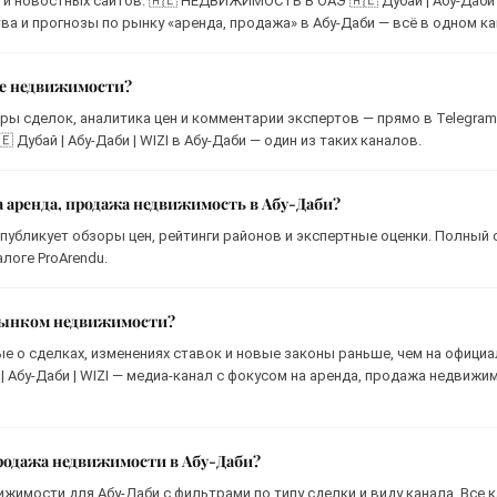
и новостных сайтов. 🇦🇪 НЕДВИЖИМОСТЬ В ОАЭ 🇦🇪 Дубай | Абу-Даби |
ва и прогнозы по рынку «аренда, продажа» в Абу-Даби — всё в одном ка
ке недвижимости?
ры сделок, аналитика цен и комментарии экспертов — прямо в Telegram
убай | Абу-Даби | WIZI в Абу-Даби — один из таких каналов.
а аренда, продажа недвижимость в Абу-Даби?
 публикует обзоры цен, рейтинги районов и экспертные оценки. Полный 
логе ProArendu.
 рынком недвижимости?
ые о сделках, изменениях ставок и новые законы раньше, чем на офици
 Абу-Даби | WIZI — медиа-канал с фокусом на аренда, продажа недвижи
продажа недвижимости в Абу-Даби?
ижимости для Абу-Даби с фильтрами по типу сделки и виду канала. Все 