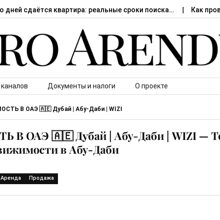
о дней сдаётся квартира: реальные сроки поиска…
Как про
 каналов
Документы и налоги
О проекте
СТЬ В ОАЭ 🇦🇪 Дубай | Абу-Даби | WIZI
В ОАЭ 🇦🇪 Дубай | Абу-Даби | WIZI — Т
движимости в Абу-Даби
Аренда
Продажа