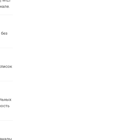
 WIZI
нале.
 без
список
альных
мость
каналы