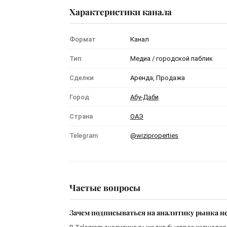
Характеристики канала
Формат
Канал
Тип
Медиа / городской паблик
Сделки
Аренда, Продажа
Город
Абу-Даби
Страна
ОАЭ
Telegram
@wiziproperties
Частые вопросы
Зачем подписываться на аналитику рынка н