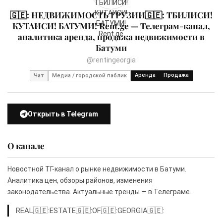
🇬🇪: НЕДВИЖИМОСТЬ ГРУЗИИ🇬🇪: ТБИЛИСИ!
КУТАИСИ! БАТУМИ! Rent.ge — Телеграм-канал,
аналитика аренда, продажа недвижимости в
Батуми
@rentingeorgia
Аренда
Продажа
Чат
Медиа / городской паблик
Открыть в Telegram
О канале
Новостной ТГ-канал о рынке недвижимости в Батуми.
Аналитика цен, обзоры районов, изменения
законодательства. Актуальные тренды — в Телеграме.
REAL🇬🇪:ESTATE🇬🇪:OF🇬🇪:GEORGIA🇬🇪: