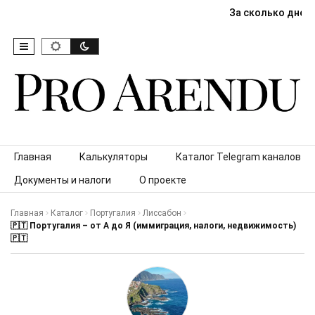
За сколько дней
Skip to content
Главная
Калькуляторы
Каталог Telegram каналов
Документы и налоги
О проекте
Главная
Каталог
Португалия
Лиссабон
🇵🇹 Португалия – от А до Я (иммиграция, налоги, недвижимость)
🇵🇹