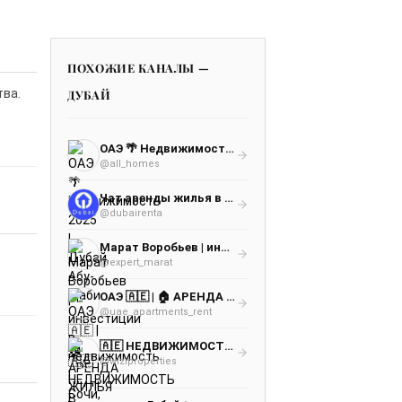
ПОХОЖИЕ КАНАЛЫ —
тва.
ДУБАЙ
ОАЭ 🌴 Недвижимость 2025 | Дубай, Абу-Даби
@all_homes
Чат аренды жилья в Дубай
@dubairenta
Марат Воробьев | инвестиции в недвижимость | Сочи, Крым, Краснодар, Москва Дубай,Турция и другие города РФ.
@expert_marat
ОАЭ 🇦🇪 | 🏠 АРЕНДА ЖИЛЬЯ | [ЧАТ, ОБЪЯВЛЕНИЯ] Квартиры, комнаты, бедспейсы | Дубай, Абу-Даби, Шарджа, Аджман
@uae_apartments_rent
🇦🇪 НЕДВИЖИМОСТЬ В ОАЭ 🇦🇪 Дубай | Абу-Даби | WIZI
@wiziproperties