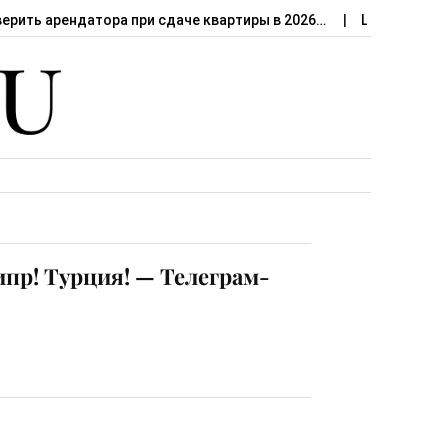
верить арендатора при сдаче квартиры в 2026…
Штраф за сд
ипр! Турция! — Телеграм-