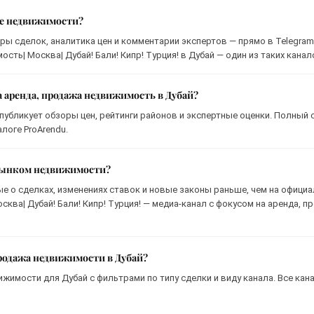
ке недвижимости?
ры сделок, аналитика цен и комментарии экспертов — прямо в Telegram
сть| Москва| Дубай! Бали! Кипр! Турция! в Дубай — один из таких канал
а аренда, продажа недвижимость в Дубай?
 публикует обзоры цен, рейтинги районов и экспертные оценки. Полный 
логе ProArendu.
 рынком недвижимости?
ые о сделках, изменениях ставок и новые законы раньше, чем на офици
осква| Дубай! Бали! Кипр! Турция! — медиа-канал с фокусом на аренда, 
продажа недвижимости в Дубай?
ижимости для Дубай с фильтрами по типу сделки и виду канала. Все кан