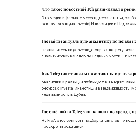
Что такое новостной Telegram-канал о рын
Это медиа в формате мессенджера: статьи, разбо
рекламного шума. Investa| Инвестиции в Недвижимо
Где найти актуальную аналитику по ценам н
Подпишитесь на @Investa_group: канал регулярно
аналитических каналов по недвижимости — в ката
Как Telegram-каналы помогают следить за
Аналитики и редакции публикуют в Telegram данн
ресурсах. Investa| Инвестиции в Недвижимость| М
недвижимость в Дубай.
Где ещё найти Telegram-каналы по аренда, 
На ProArendu.com есть подборка каналов по недв
проверены редакцией.