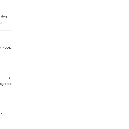
 без
ов.
список
альных
продажа
алы