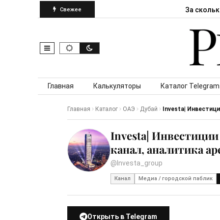
За скольк
Свежее
Skip to content
Главная
Калькуляторы
Каталог Telegram
Главная
Каталог
ОАЭ
Дубай
Investa| Инвестици
Investa| Инвестиции
канал, аналитика ар
@Investa_group
Канал
Медиа / городской паблик
Открыть в Telegram