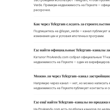
Застройщики используют Telegram, чтобы публико
Verde. Премиум-недвижимость на Пхукете — офици
рассрочке.
Как через Telegram следить за строительств
Подпишитесь на @layan_verde — канал публикует а
изменения цен и условия ипотечных программ.
Где найти официальные Telegram-каналы з
Каталог ProArendu.com собрал официальные ТГ-ка
недвижимость на Пхукете — один из верифициров
Можно ли через Telegram-канал застройщик
Напрямую через канал — нет, но можно написать м
недвижимость на Пхукете публикует контакты и с
Где ещё найти Telegram-каналы по продажа
На ProArendu.com есть подборка каналов по недв