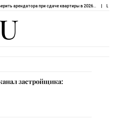
верить арендатора при сдаче квартиры в 2026…
Штраф за сд
канал застройщика: