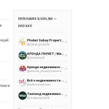
ПОХОЖИЕ КАНАЛЫ —
и
ПХУКЕТ
тиций
Phuket Sabay Property | Недвижимость Таиланд | Недвижимость Пхукет
@sabay_property
АРЕНДА ПХУКЕТ | Жилье Квартиры Апартаменты🏝
@phuketrentI
Аренда недвижимости на Пхукете
@arenda_phuket_thailand
Всё о недвижимости на Пхукете | Art House Group
@arthousephuket
теке и
Таиланд недвижимость | аренда | продажа | Паттайя Бангкок Самуи Пхукет
@chatproperty18