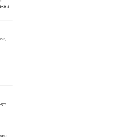
an
еке и
ачи,
иум-
налы