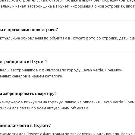
вать ход строительства, старты продаж и акции без посредников. Lay
альный канал застройщика в Пхукет: информация о новостройках, ипот
ом и продажами новостроек?
ктуальные обновления по объектам в Пхукет: фото со стройки, даты сд
астройщиков в Пхукет?
налы застройщиков с фильтром по городу. Layan Verde. Премиум-
анных каналов в нашем каталоге.
а забронировать квартиру?
енеджеру в личку или на горячую линию из описания. Layan Verde. Прем
сылки для связи по всем актуальным объектам.
 недвижимости в Пхукет?
ижимости для Пхукет с фильтрами по типу сделки и виду канала. Все ка