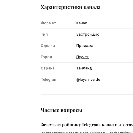
Характеристики канала
Формат
Канал
Тип
Застройщик
Сделки
Продажа
Город
Пхукет
Страна
Таиланд
Telegram
@layan_verde
Частые вопросы
Зачем застройщику Telegram-канал и что та