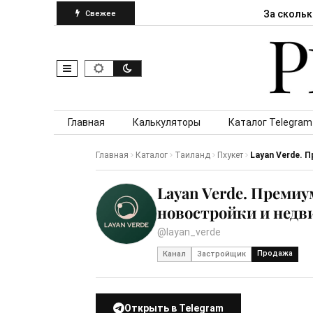
За скольк
Свежее
Skip to content
Главная
Калькуляторы
Каталог Telegram
Главная
Каталог
Таиланд
Пхукет
Layan Verde. 
Layan Verde. Преми
новостройки и недв
@layan_verde
Продажа
Канал
Застройщик
Открыть в Telegram