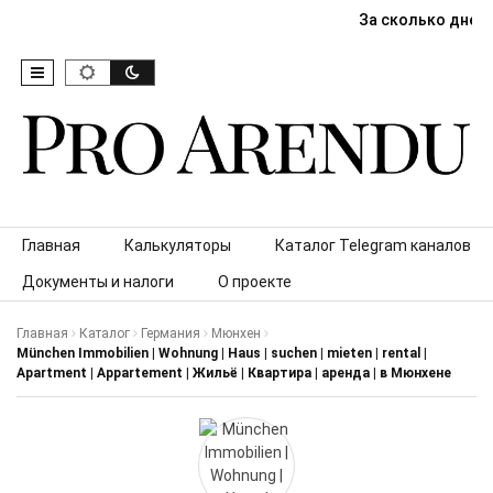
За сколько дней
Skip to content
Главная
Калькуляторы
Каталог Telegram каналов
Документы и налоги
О проекте
Главная
Каталог
Германия
Мюнхен
München Immobilien | Wohnung | Haus | suchen | mieten | rental |
Apartment | Appartement | Жильё | Квартира | аренда | в Мюнхене