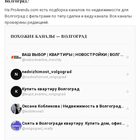
Волгоград?
На ProArendu.com есть подборка каналов по недвижимости для
Волгоград с фильтрами по типу сделки и виду канала. Все каналы
проверены редакцией.
ПОХОЖИЕ КАНАЛЫ — ВОЛГОГРАД
ВАШ ВЫБОР | КВАРТИРЫ | НОВОСТРОЙКИ | ВОЛГОГРАД
@vviborkvartira_mechty
nedvizhimost_volgograd
N
@nedvizhimost_volgograd
Купить квартиру Волгоград
К
@kupit_kvartiru_volgograd
Оксана Кобликова | Недвижимость в Волгограде | Риэлтор |
@koblikovaO
Снять в Волгограде квартиру. Купить дом, офис, гараж
@volgograd_realty