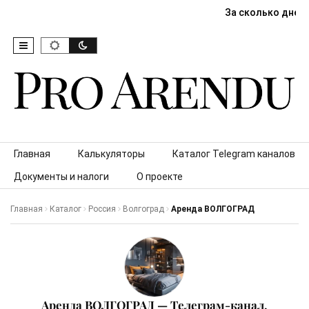
За сколько дней
Skip to content
Главная
Калькуляторы
Каталог Telegram каналов
Документы и налоги
О проекте
Главная
Каталог
Россия
Волгоград
Аренда ВОЛГОГРАД
Аренда ВОЛГОГРАД — Телеграм-канал,