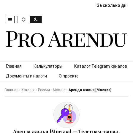
За сколько дней
Skip to content
Главная
Калькуляторы
Каталог Telegram каналов
Документы и налоги
О проекте
Главная
Каталог
Россия
Москва
Аренда жилья [Москва]
Аренда жилья [Москва] — Телеграм-канал,