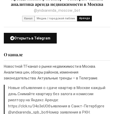
аналитика аренда недвижимости в Москва
@yndxarenda_moscow_bot
Аренда
Канал
Медиа / городской паблик
Открыть в Telegram
О канале
Новостной ТГ-канал о рынке недвижимости в Москва.
Аналитика цен, обзоры районов, изменения
законодательства. Актуальные тренды — в Телеграме.
Новые объявления о сдаче квартир в Москве каждый
день.Снимайте квартиру без залога и комиссии
риелтору на Яндекс Аренде:
https://clck.ru/34o3eUОбъявления в Санкт-Петербурге
@yndxarenda_spb_botНомер заявления в РКН: