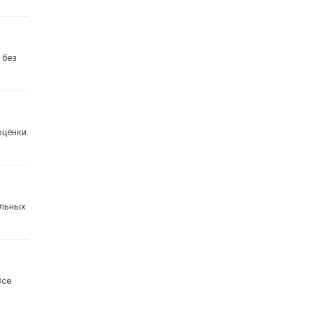
 без
оценки.
альных
Все