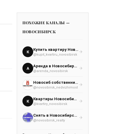
ПОХОЖИЕ КАНАЛЫ —
НОВОСИБИРСК
Купить квартиру Новосибирск
К
@kupit_kvartiru_novosibirsk
Аренда в Новосибирске
А
@arenda_novosibirsk
Новосиб собственник ⭕️
@novosibirsk_nedvizhimost
Квартиры Новосибирск
К
@kvartiry_novosibirsk
Снять в Новосибирске квартиру. Купить дом, офис, гараж
@novosibirsk_realty