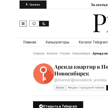
За скольк
Свежее
Skip to content
Главная
Калькуляторы
Каталог Telegram
Главная
Каталог
Россия
Новосибирск
Аренда кв
Аренда квартир в Н
Новосибирск
@channel/@novosibirsk_arendaa
Канал
Медиа / городской паблик
Открыть в Telegram