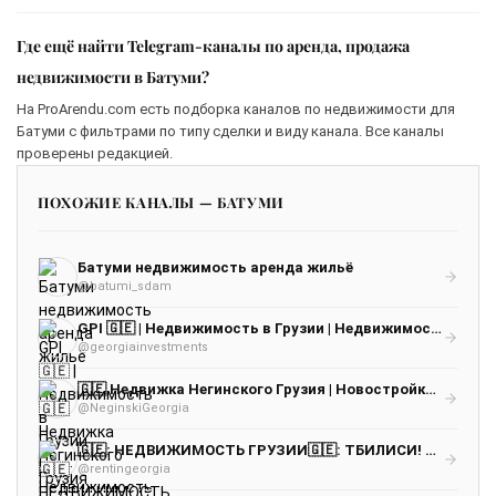
Где ещё найти Telegram-каналы по аренда, продажа
недвижимости в Батуми?
На ProArendu.com есть подборка каналов по недвижимости для
Батуми с фильтрами по типу сделки и виду канала. Все каналы
проверены редакцией.
ПОХОЖИЕ КАНАЛЫ — БАТУМИ
Батуми недвижимость аренда жильё
@batumi_sdam
GPI 🇬🇪 | Недвижимость в Грузии | Недвижимость Батуми | Недвижимость Тбилиси
@georgiainvestments
🇬🇪 Недвижка Негинского Грузия | Новостройки Грузия | Недвижимость Грузия | Новостройки Батуми | Недвижимость Батуми | Аналитик А
@NeginskiGeorgia
🇬🇪: НЕДВИЖИМОСТЬ ГРУЗИИ🇬🇪: ТБИЛИСИ! КУТАИСИ! БАТУМИ! Rent.ge
@rentingeorgia