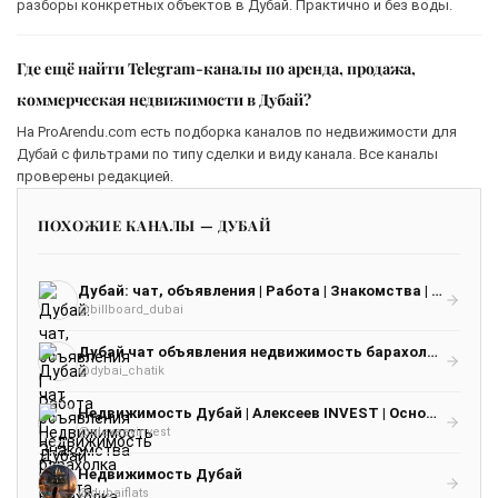
разборы конкретных объектов в Дубай. Практично и без воды.
Где ещё найти Telegram-каналы по аренда, продажа,
коммерческая недвижимости в Дубай?
На ProArendu.com есть подборка каналов по недвижимости для
Дубай с фильтрами по типу сделки и виду канала. Все каналы
проверены редакцией.
ПОХОЖИЕ КАНАЛЫ — ДУБАЙ
Дубай: чат, объявления | Работа | Знакомства | Барахолка | Бизнес | Авто | Недвижимость | Тусовки | Новости | Услуги
@billboard_dubai
Дубай чат объявления недвижимость барахолка работа
@dybai_chatik
Недвижимость Дубай | Алексеев INVEST | Основатель АН в Дубае
@alexeevinvest
Недвижимость Дубай
@dubaiflats