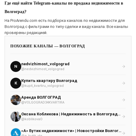
Где ещё найти Telegram-каналы по продажа недвижимости в
Волгоград?
На ProArendu.com есть подборка каналов по недвижимости для
Волгоград с фильтрами по типу сделки и виду канала. Все каналы
проверены редакцией.
ПОХОЖИЕ КАНАЛЫ — ВОЛГОГРАД
nedvizhimost_volgograd
N
@nedvizhimost_volgograd
Купить квартиру Волгоград
К
@kupit_kvartiru_volgograd
Аренда ВОЛГОГРАД
@VOLGOGRAD34KVARTIRA
Оксана Кобликова | Недвижимость в Волгограде | Риэлтор |
@koblikovaO
«А» Бутик недвижимости» | Новостройки Волгограда
@a_butik_vlg