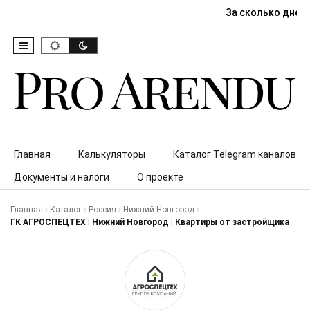
За сколько дней
Skip to content
Главная
Калькуляторы
Каталог Telegram каналов
Документы и налоги
О проекте
Главная
Каталог
Россия
Нижний Новгород
ГК АГРОСПЕЦТЕХ | Нижний Новгород | Квартиры от застройщика