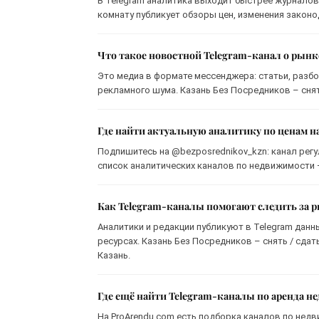
В Telegram аналитика выходит быстрее журналов 
комнату публикует обзоры цен, изменения законо
Что такое новостной Telegram-канал о рын
Это медиа в формате мессенджера: статьи, разбо
рекламного шума. Казань Без Посредников – снять
Где найти актуальную аналитику по ценам н
Подпишитесь на @bezposrednikov_kzn: канал регу
список аналитических каналов по недвижимости —
Как Telegram-каналы помогают следить за
Аналитики и редакции публикуют в Telegram данн
ресурсах. Казань Без Посредников – снять / сдат
Казань.
Где ещё найти Telegram-каналы по аренда н
На ProArendu.com есть подборка каналов по недв