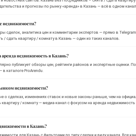
и новостных сайтов. Казань Без Посредников – снять / сдать квартиру 
дательства и прогнозы по рынку «аренда» в Казань — всё в одном канал
ке недвижимости?
ры сделок, аналитика цен и комментарии экспертов — прямо в Telegram
 / сдать квартиру / комнату в Казань — один из таких каналов.
а аренда недвижимость в Казань?
лярно публикует обзоры цен, рейтинги районов и экспертные оценки. П
 в каталоге ProArendu.
 рынком недвижимости?
ые о сделках, изменениях ставок и новые законы раньше, чем на офици
ь квартиру / комнату — медиа-канал с фокусом на аренда недвижимость
едвижимости в Казань?
ижимости для Казань с фильтрами по типу сделки и виду канала. Все ка