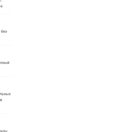
/
е.
 без
олный
альных
 в
налы