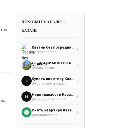
ПОХОЖИЕ КАНАЛЫ —
тва.
КАЗАНЬ
Казань без посредников
@s/kazanhome
НЕДВИЖИМОСТЬ КАЗАНИ от ЗАСТРОЙЩИКА 🏙
@realty_kazan
Купить квартиру Казань
К
@kupit_kvartiru_kazan
Недвижимость Казань
Н
@kazan_nedvizhimost
ва,
Снять квартиру Казань | Аренда Казань
@arendakazann