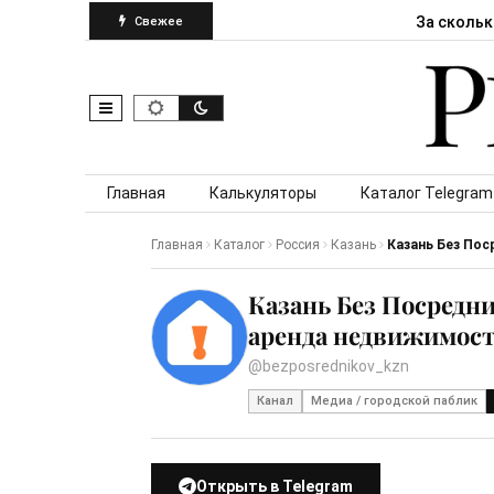
За скольк
Свежее
Skip to content
Главная
Калькуляторы
Каталог Telegram
Главная
Каталог
Россия
Казань
Казань Без Пос
Казань Без Посредни
аренда недвижимост
@bezposrednikov_kzn
Канал
Медиа / городской паблик
Открыть в Telegram