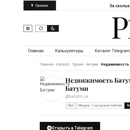
За скольк
Свежее
Skip to content
Главная
Калькуляторы
Каталог Telegram
Главная
Каталог
Грузия
Батуми
Недвижимость 
Недвижимость Батум
Батуми
@batumi_re
А
Чат
Медиа / городской паблик
Открыть в Telegram