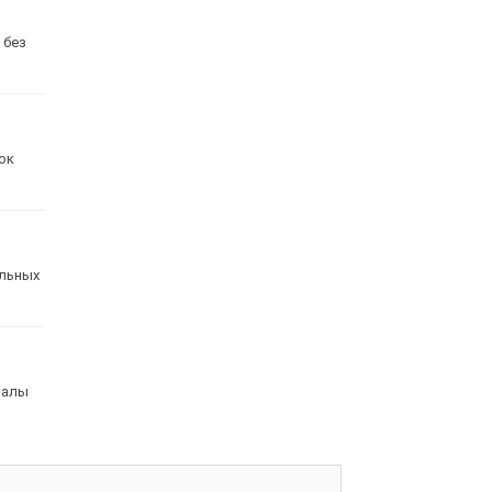
 без
ок
альных
налы