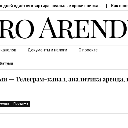
о дней сдаётся квартира: реальные сроки поиска…
Как про
 каналов
Документы и налоги
О проекте
Батуми
и — Телеграм-канал, аналитика аренда,
ренда
Продажа