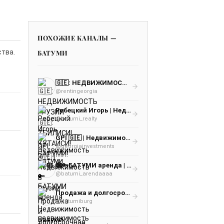
ПОХОЖИЕ КАНАЛЫ —
ства.
БАТУМИ
🇬🇪: НЕДВИЖИМОСТЬ ГРУЗИИ🇬🇪: ТБИЛИСИ! КУТАИСИ! БАТУМИ! Rent.ge
@rentingeorgia
Ребецкий Игорь | Недвижимость Батуми
@batumi_realty
GPI 🇬🇪 | Недвижимость в Грузии | Недвижимость Батуми | Недвижимость Тбилиси
@georgiainvestments
🟢🔑БАТУМИ аренда | недвижимость | продажа
@batumi_arendaaaa
Продажа и долгосрочная аренда недвижимости в Батуми
@batumiburg