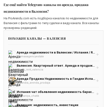
Где ещё найти Telegram-каналы по аренда, продажа
недвижимости в Валенсия?
На ProArendu.com есть подборка каналов по недвижимости для
Валенсия с фильтрами по типу сделки и виду канала. Все каналы
проверены редакцией.
ПОХОЖИЕ КАНАЛЫ — ВАЛЕНСИЯ
Аренда недвижимости в Валенсии / Испания / Real estate rental in Valencia
@amaxagencyestate
Валенсия. Квартирный ответ. Аренда и продажа недвижимости
@sale_rent_valencia
Аренда Продажа Недвижимость в Гандии Испания Валенсия Аликанте Gandia Valencia Alicante
@gandia_arenda_prodaja
Испания чат объявления недвижимость барахолка работа Мадрид Барселона Севилья Валенсия
@ispaniya_chatik
Валенсия: недвижимость, инвестиции