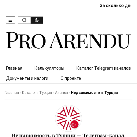
За сколько дней
Skip to content
Главная
Калькуляторы
Каталог Telegram каналов
Документы и налоги
О проекте
Главная
Каталог
Турция
Аланья
Недвижимость в Турции
Недвижимость в Турции — Телеграм-канал,