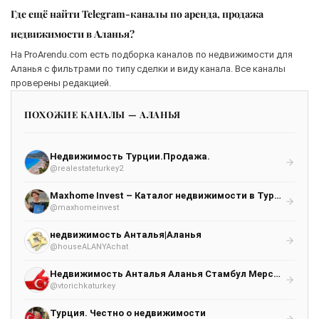
Где ещё найти Telegram-каналы по аренда, продажа
недвижимости в Аланья?
На ProArendu.com есть подборка каналов по недвижимости для
Аланья с фильтрами по типу сделки и виду канала. Все каналы
проверены редакцией.
ПОХОЖИЕ КАНАЛЫ — АЛАНЬЯ
Недвижимость Турции.Продажа.
@realestateturkey2
Maxhome Invest – Каталог недвижимости в Турции. Только проверенные объекты
@maxhomeinvest
недвижимость Анталья|Аланья
@houseALANYAchat
Недвижимость Анталья Аланья Стамбул Мерсин Бодрум
@vtorichkaturkey
Турция. Честно о недвижимости