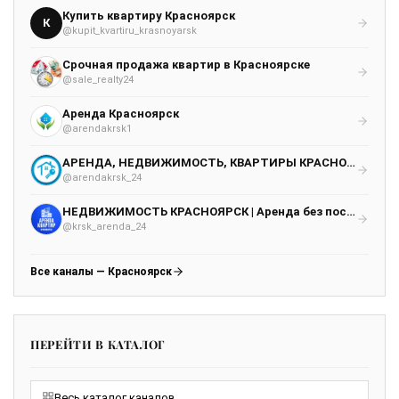
Купить квартиру Красноярск
К
@kupit_kvartiru_krasnoyarsk
Срочная продажа квартир в Красноярске
@sale_realty24
Аренда Красноярск
@arendakrsk1
АРЕНДА, НЕДВИЖИМОСТЬ, КВАРТИРЫ КРАСНОЯРСК
@arendakrsk_24
НЕДВИЖИМОСТЬ КРАСНОЯРСК | Аренда без посредников
@krsk_arenda_24
Все каналы — Красноярск
ПЕРЕЙТИ В КАТАЛОГ
Весь каталог каналов