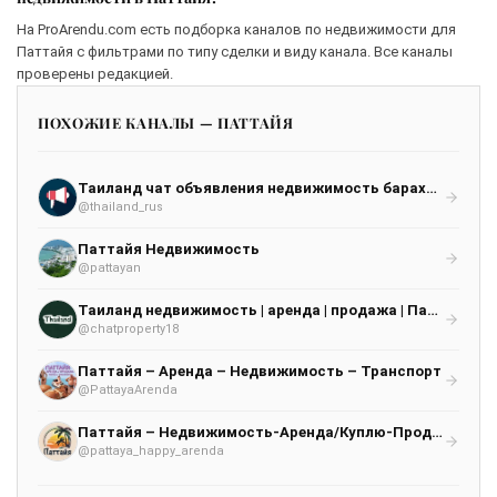
На ProArendu.com есть подборка каналов по недвижимости для
Паттайя с фильтрами по типу сделки и виду канала. Все каналы
проверены редакцией.
ПОХОЖИЕ КАНАЛЫ — ПАТТАЙЯ
Таиланд чат объявления недвижимость барахолка работа Пхукет Паттайя Бангкок Самуи Панган
@thailand_rus
Паттайя Недвижимость
@pattayan
Таиланд недвижимость | аренда | продажа | Паттайя Бангкок Самуи Пхукет
@chatproperty18
Паттайя – Аренда – Недвижимость – Транспорт
@PattayaArenda
Паттайя – Недвижимость-Аренда/Куплю-Продам
@pattaya_happy_arenda