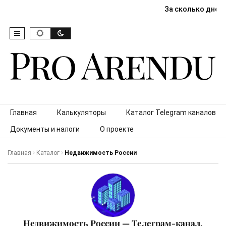
За сколько дней
Skip to content
Главная
Калькуляторы
Каталог Telegram каналов
Документы и налоги
О проекте
Главная
Каталог
Недвижимость России
Недвижимость России — Телеграм-канал,