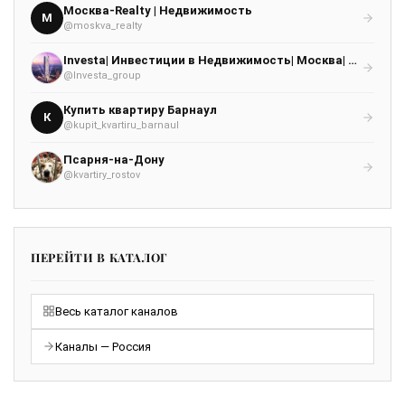
Москва-Realty | Недвижимость
М
@moskva_realty
Investa| Инвестиции в Недвижимость| Москва| Дубай! Бали! Кипр! Турция!
@Investa_group
Купить квартиру Барнаул
К
@kupit_kvartiru_barnaul
Псарня-на-Дону
@kvartiry_rostov
ПЕРЕЙТИ В КАТАЛОГ
Весь каталог каналов
Каналы — Россия