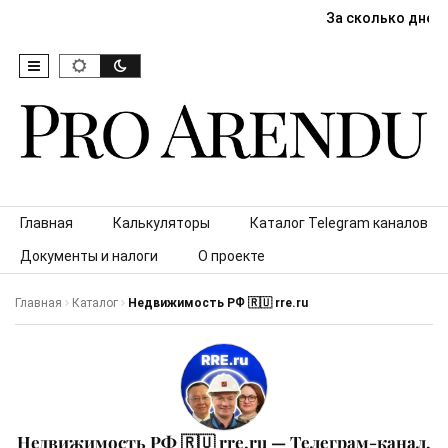
За сколько дней
Skip to content
Главная
Калькуляторы
Каталог Telegram каналов
Документы и налоги
О проекте
Главная
Каталог
Недвижимость РФ 🇷🇺 rre.ru
Недвижимость РФ 🇷🇺 rre.ru — Телеграм-канал,