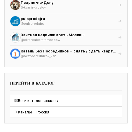
Псарня-на-Дону
@kvartiry_rostov
pulsprodajru
@pulsprodajru
Элитная недвижимость Москвы
@eliterealestatemoscow
Казань Без Посредников – снять / сдать квартиру / комнату
@bezposrednikov_kzn
ПЕРЕЙТИ В КАТАЛОГ
Весь каталог каналов
Каналы — Россия