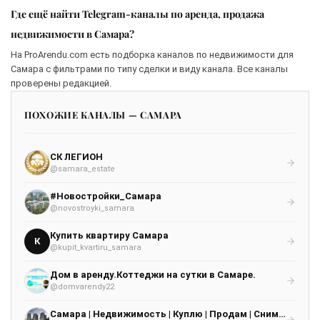
Где ещё найти Telegram-каналы по аренда, продажа
недвижимости в Самара?
На ProArendu.com есть подборка каналов по недвижимости для
Самара с фильтрами по типу сделки и виду канала. Все каналы
проверены редакцией.
ПОХОЖИЕ КАНАЛЫ — САМАРА
СК ЛЕГИОН
@samara_estate
#Новостройки_Самара
@novostroyki_samara
Купить квартиру Самара
К
@kupit_kvartiru_samara
Дом в аренду.Коттеджи на сутки в Самаре.
@domvarendy22
Самара | Недвижимость | Куплю | Продам | Сниму | Сдам