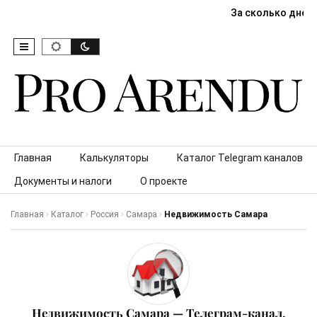
За сколько дней
Skip to content
Главная
Калькуляторы
Каталог Telegram каналов
Документы и налоги
О проекте
Главная
Каталог
Россия
Самара
Недвижимость Самара
Недвижимость Самара — Телеграм-канал,