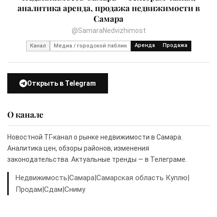
аналитика аренда, продажа недвижимости в
Самара
@SamaraNedvizhimost
Аренда
Продажа
Канал
Медиа / городской паблик
Открыть в Telegram
О канале
Новостной ТГ-канал о рынке недвижимости в Самара.
Аналитика цен, обзоры районов, изменения
законодательства. Актуальные тренды — в Телеграме.
Недвижимость|Самара|Самарская область Куплю|
Продам|Сдам|Сниму