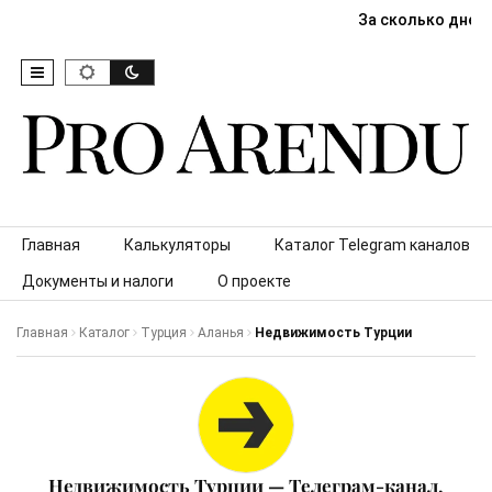
За сколько дней
Skip to content
Главная
Калькуляторы
Каталог Telegram каналов
Документы и налоги
О проекте
Главная
Каталог
Турция
Аланья
Недвижимость Турции
Недвижимость Турции — Телеграм-канал,