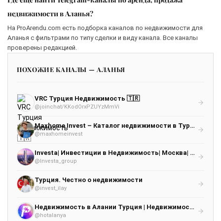
недвижимости в Аланья?
На ProArendu.com есть подборка каналов по недвижимости для
Аланья с фильтрами по типу сделки и виду канала. Все каналы
проверены редакцией.
ПОХОЖИЕ КАНАЛЫ — АЛАНЬЯ
VRC Турция Недвижимость 🇹🇷
@joinchat/KKodOrxPZUYzMmVi
Maxhome Invest – Каталог недвижимости в Турции. Только проверенные объекты
@maxhomeinvest
Investa| Инвестиции в Недвижимость| Москва| Дубай! Бали! Кипр! Турция!
@Investa_group
Турция. Честно о недвижимости
@invest_ilay
Недвижимость в Алании Турция | Недвижимость в Турции Paradise Alanya
@hotalanya