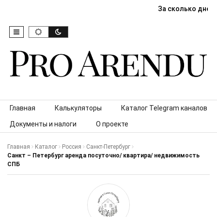
За сколько дней
Skip to content
Главная
Калькуляторы
Каталог Telegram каналов
Документы и налоги
О проекте
Главная
Каталог
Россия
Санкт-Петербург
Санкт – Петербург аренда посуточно/ квартира/ недвижимость
СПБ