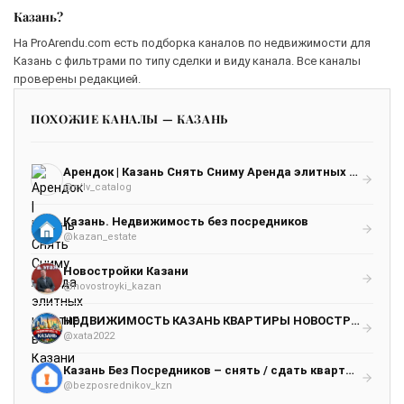
Казань?
На ProArendu.com есть подборка каналов по недвижимости для
Казань с фильтрами по типу сделки и виду канала. Все каналы
проверены редакцией.
ПОХОЖИЕ КАНАЛЫ — КАЗАНЬ
Арендок | Казань Снять Сниму Аренда элитных квартир в Казани
@s/lv_catalog
Казань. Недвижимость без посредников
@kazan_estate
Новостройки Казани
@novostroyki_kazan
НЕДВИЖИМОСТЬ КАЗАНЬ КВАРТИРЫ НОВОСТРОЙКИ АРЕНДА ЖИЛЬЕ КВАРТИРЫ ДОМА КУПИТЬ ПРОДАТЬ ИНВЕСТИЦИИ ОБЗОРЫ ЦЕНЫ
@xata2022
Казань Без Посредников – снять / сдать квартиру / комнату
@bezposrednikov_kzn