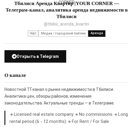
Тбилиси Аренда Квартир |YOUR CORNER —
Телеграм-канал, аналитика аренда недвижимости в
Тбилиси
@tbilisi_arenda_kvartiri
Аренда
Чат
Медиа / городской паблик
Открыть в Telegram
О канале
Новостной ТГ-канал о рынке недвижимости в Тбилиси.
Аналитика цен, обзоры районов, изменения
законодательства. Актуальные тренды — в Телеграме.
🔹Licensed real estate company 🔹No commissions 🔹Long
rental period (6 - 12 months) 🔹For Rent / For Sale