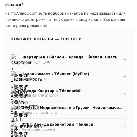
Тбилиси?
На ProArendu.com есть подборка каналов по недвижимости для
Тбилиси с фильтрами по типу сделки и виду канала. Все каналы
проверены редакцией.
ПОХОЖИЕ КАНАЛЫ — ТБИЛИСИ
Квартиры в Тбилиси – Аренда Тбилиси- Снять Квартиру Тбилиси – Недвижимость Тбилиси
@kvartiry_tbili_city
Недвижимость Тбилиси (MyFlat)
@myflatintbilisi
Аренда Квартир в Тбилиси🌆
@TBILISI_ARENDA2025
GPI 🇬🇪 | Недвижимость в Грузии | Недвижимость Батуми | Недвижимость Тбилиси
@georgiainvestments
SVET. Аренда кабинетов в Тбилиси
@svet_caring_space