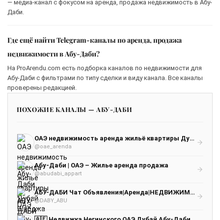
— медиа-канал с фокусом на аренда, продажа недвижимость в Абу-
Даби.
Где ещё найти Telegram-каналы по аренда, продажа
недвижимости в Абу-Даби?
На ProArendu.com есть подборка каналов по недвижимости для
Абу-Даби с фильтрами по типу сделки и виду канала. Все каналы
проверены редакцией.
ПОХОЖИЕ КАНАЛЫ — АБУ-ДАБИ
ОАЭ недвижимость аренда жильё квартиры Дубай Шарджа Абу-Даби
@oae_arenda
Абу-Даби | ОАЭ – Жилье аренда продажа
@abudabi_appart
АБУ-ДАБИ Чат Объявления|Аренда|НЕДВИЖИМОСТЬ
@DABY_ABU
🇦🇪 Недвижка Негинского ОАЭ Дубай Абу-Даби | Недвижимость Андрей Негинский Dubai Дубай Эмираты