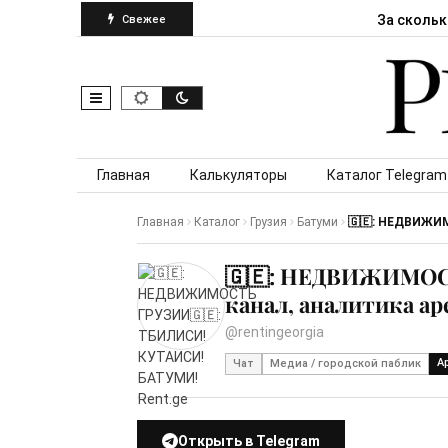
За скольк
Свежее
Skip to content
Главная
Калькуляторы
Каталог Telegram
Главная
Каталог
Грузия
Батуми
🇬🇪: НЕДВИЖИМ
🇬🇪: НЕДВИЖИМОСТ
канал, аналитика а
@rentingeorgia
А
Чат
Медиа / городской паблик
Открыть в Telegram