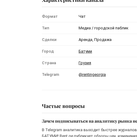
Формат
Чат
Тип
Медиа / городской паблик
Сделки
Аренда, Продажа
Город
Батуми
Страна
Грузия
Telegram
@rentingeorgia
Частые вопросы
Зачем подписываться на аналитику рынка н
В Telegram аналитика выходит быстрее журнало
БАТУМИ! Rent.ge публикует обзоры цен, изменени