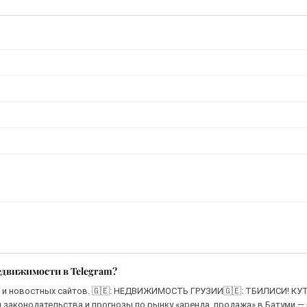
едвижимости в Telegram?
в и новостных сайтов. 🇬🇪: НЕДВИЖИМОСТЬ ГРУЗИИ🇬🇪: ТБИЛИСИ! КУ
я законодательства и прогнозы по рынку «аренда, продажа» в Батуми — 