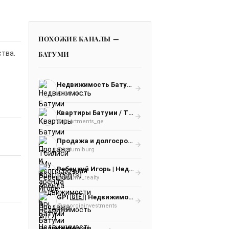
ПОХОЖИЕ КАНАЛЫ —
ства.
БАТУМИ
Недвижимость Батуми
@batumi_re
Квартиры Батуми / Тбилиси (My Apartments) Аренда / Продажа / недвижимость / Грузия
@apartments_ge
Продажа и долгосрочная аренда недвижимости в Батуми
@batumiburg
Ребецкий Игорь | Недвижимость Батуми
@batumi_realty
GPI 🇬🇪 | Недвижимость в Грузии | Недвижимость Батуми | Недвижимость Тбилиси
@georgiainvestments