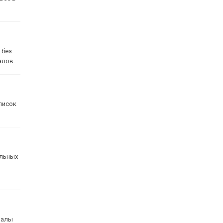
 без
алов.
писок
альных
налы