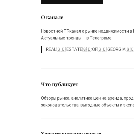
О канале
Новостной ТГ-канал о рынке недвижимости в 
Актуальные тренды — в Телеграме.
REAL🇬🇪:ESTATE🇬🇪:OF🇬🇪:GEORGIA🇬🇪
Что публикует
Обзоры рынка, аналитика цен на аренда, про
законодательства, выгодные объекты и эксп
Характеристики канала