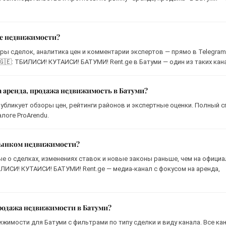
ке недвижимости?
ры сделок, аналитика цен и комментарии экспертов — прямо в Telegram
: ТБИЛИСИ! КУТАИСИ! БАТУМИ! Rent.ge в Батуми — один из таких кан
а аренда, продажа недвижимость в Батуми?
публикует обзоры цен, рейтинги районов и экспертные оценки. Полный с
логе ProArendu.
 рынком недвижимости?
ые о сделках, изменениях ставок и новые законы раньше, чем на офици
ИСИ! КУТАИСИ! БАТУМИ! Rent.ge — медиа-канал с фокусом на аренда,
продажа недвижимости в Батуми?
ижимости для Батуми с фильтрами по типу сделки и виду канала. Все ка