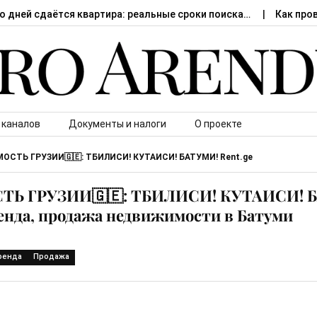
о дней сдаётся квартира: реальные сроки поиска…
Как про
 каналов
Документы и налоги
О проекте
ОСТЬ ГРУЗИИ🇬🇪: ТБИЛИСИ! КУТАИСИ! БАТУМИ! Rent.ge
Ь ГРУЗИИ🇬🇪: ТБИЛИСИ! КУТАИСИ! БА
ренда, продажа недвижимости в Батуми
ренда
Продажа