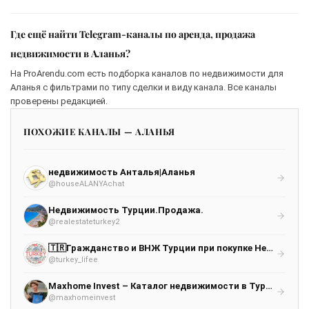
Где ещё найти Telegram-каналы по аренда, продажа
недвижимости в Аланья?
На ProArendu.com есть подборка каналов по недвижимости для
Аланья с фильтрами по типу сделки и виду канала. Все каналы
проверены редакцией.
ПОХОЖИЕ КАНАЛЫ — АЛАНЬЯ
недвижимость Анталья|Аланья
@houseALANYAchat
Недвижимость Турции.Продажа.
@realestateturkey2
🇹🇷Гражданство и ВНЖ Турции при покупке Недвижимости Turkelife
@turkey_lifee
Maxhome Invest – Каталог недвижимости в Турции. Только проверенные объекты
@maxhomeinvest