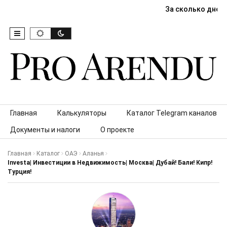
За сколько дней
Skip to content
Главная
Калькуляторы
Каталог Telegram каналов
Документы и налоги
О проекте
Главная
Каталог
ОАЭ
Аланья
Investa| Инвестиции в Недвижимость| Москва| Дубай! Бали! Кипр!
Турция!