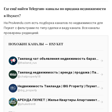
Где ещё найти Telegram-каналы по продажа недвижимости
в Пхукет?
На ProArendu.com есть подборка каналов по недвижимости для
Пхукет с фильтрами по типу сделки и виду канала. Все каналы
проверены редакцией.
ПОХОЖИЕ КАНАЛЫ — ПХУКЕТ
Таиланд чат объявления недвижимость барахолка работа Пхукет Паттайя Бангкок Самуи Панган
@thailand_rus
Таиланд недвижимость | аренда | продажа | Паттайя Бангкок Самуи Пхукет
@chatproperty18
Недвижимость Таиланда | IBG Property | Пхукет | Паттайя
@ibg_property
АРЕНДА ПХУКЕТ | Жилье Квартиры Апартаменты🏝
@phuketrentI