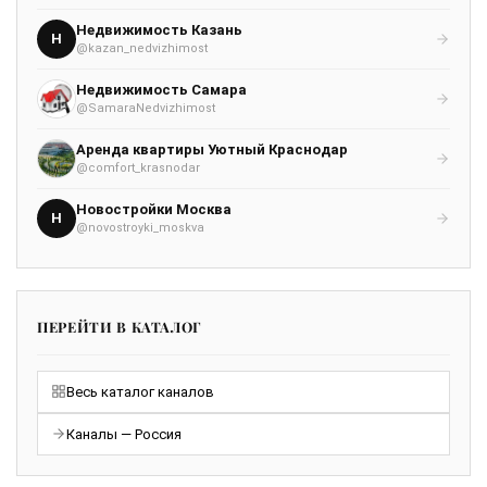
Недвижимость Казань
Н
@kazan_nedvizhimost
Недвижимость Самара
@SamaraNedvizhimost
Аренда квартиры Уютный Краснодар
@comfort_krasnodar
Новостройки Москва
Н
@novostroyki_moskva
ПЕРЕЙТИ В КАТАЛОГ
Весь каталог каналов
Каналы — Россия