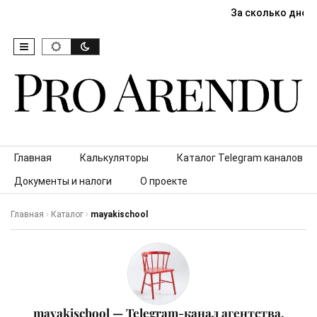
За сколько дней
Skip to content
Главная
Калькуляторы
Каталог Telegram каналов
Документы и налоги
О проекте
Главная
Каталог
mayakischool
mayakischool — Telegram-канал агентства,