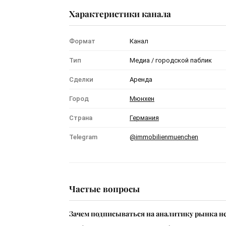
Характеристики канала
Формат
Канал
Тип
Медиа / городской паблик
Сделки
Аренда
Город
Мюнхен
Страна
Германия
Telegram
@immobilienmuenchen
Частые вопросы
Зачем подписываться на аналитику рынка н