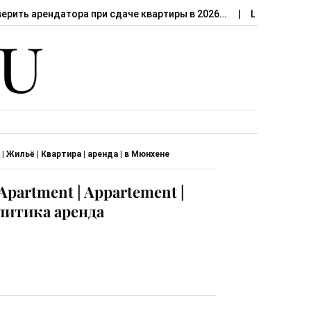
верить арендатора при сдаче квартиры в 2026…
Штраф за сд
t | Жильё | Квартира | аренда | в Мюнхене
 Apartment | Appartement |
алитика аренда