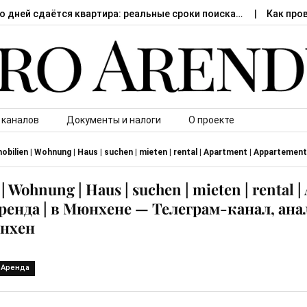
о дней сдаётся квартира: реальные сроки поиска…
Как про
 каналов
Документы и налоги
О проекте
ilien | Wohnung | Haus | suchen | mieten | rental | Apartment | Appartemen
Wohnung | Haus | suchen | mieten | rental |
аренда | в Мюнхене — Телеграм-канал, ан
нхен
Аренда