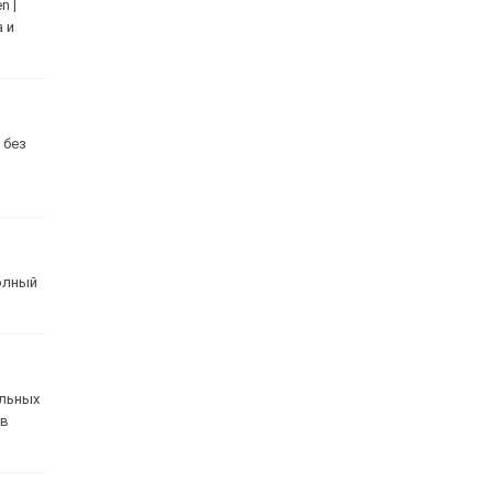
n |
а и
 без
Полный
альных
 в