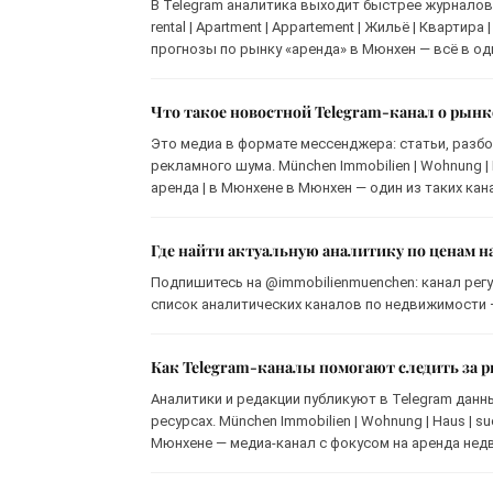
В Telegram аналитика выходит быстрее журналов и 
rental | Apartment | Appartement | Жильё | Кварти
прогнозы по рынку «аренда» в Мюнхен — всё в од
Что такое новостной Telegram-канал о рын
Это медиа в формате мессенджера: статьи, разбо
рекламного шума. München Immobilien | Wohnung | Hau
аренда | в Мюнхене в Мюнхен — один из таких кан
Где найти актуальную аналитику по ценам 
Подпишитесь на @immobilienmuenchen: канал регу
список аналитических каналов по недвижимости —
Как Telegram-каналы помогают следить за
Аналитики и редакции публикуют в Telegram данн
ресурсах. München Immobilien | Wohnung | Haus | such
Мюнхене — медиа-канал с фокусом на аренда нед