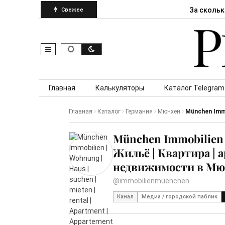
За скольк
Свежее
Skip to content
Главная
Калькуляторы
Каталог Telegram
Главная
Каталог
Германия
Мюнхен
München Immob
München Immobilien | 
Жильё | Квартира | 
недвижимости в Мю
@immobilienmuenchen
Канал
Медиа / городской паблик