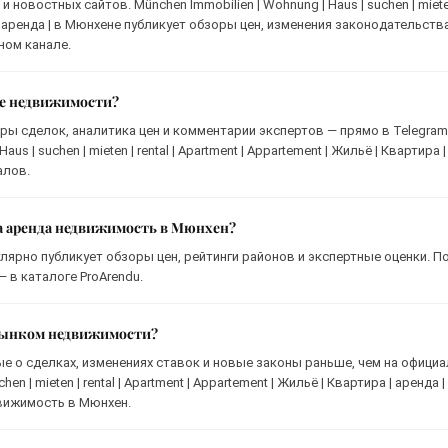
новостных сайтов. München Immobilien | Wohnung | Haus | suchen | miete
ра | аренда | в Мюнхене публикует обзоры цен, изменения законодательств
ном канале.
ке недвижимости?
ры сделок, аналитика цен и комментарии экспертов — прямо в Telegram
s | suchen | mieten | rental | Apartment | Appartement | Жильё | Квартира |
алов.
на аренда недвижимость в Мюнхен?
лярно публикует обзоры цен, рейтинги районов и экспертные оценки. 
 в каталоге ProArendu.
 рынком недвижимости?
ые о сделках, изменениях ставок и новые законы раньше, чем на офици
en | mieten | rental | Apartment | Appartement | Жильё | Квартира | аренда |
вижимость в Мюнхен.