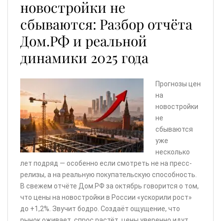
новостройки не
сбываются: Разбор отчёта
Дом.РФ и реальной
динамики 2025 года
Прогнозы цен
на
новостройки
не
сбываются
уже
несколько
лет подряд — особенно если смотреть не на пресс-
релизы, а на реальную покупательскую способность.
В свежем отчёте Дом.РФ за октябрь говорится о том,
что цены на новостройки в России «ускорили рост»
до +1,2%. Звучит бодро. Создаёт ощущение, что
рынок оживает, спрос растёт, цены уверенно идут