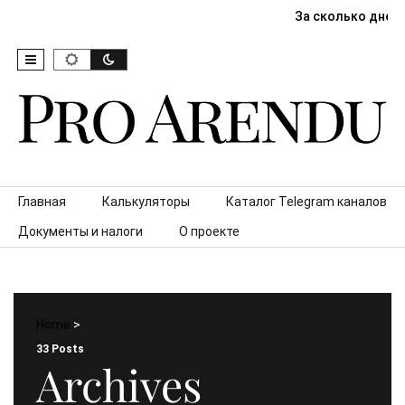
За сколько дней
Skip to content
Главная
Калькуляторы
Каталог Telegram каналов
Документы и налоги
О проекте
Home
>
33 Posts
Archives