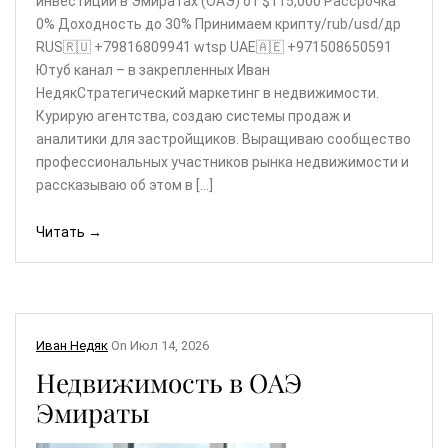
инвестиций в Эмиратах (ОАЭ) от $115,000 Рассрочка
0% Доходность до 30% Принимаем крипту/rub/usd/др
RUS🇷🇺 +79816809941 wtsp UAE🇦🇪 +971508650591
Ютуб канал – в закрепленных Иван
НедякСтратегический маркетинг в недвижимости.
Курирую агентства, создаю системы продаж и
аналитики для застройщиков. Выращиваю сообщество
профессиональных участников рынка недвижимости и
рассказываю об этом в […]
Читать →
Иван Недяк
On
Июл 14, 2026
Недвижимость в ОАЭ
Эмираты