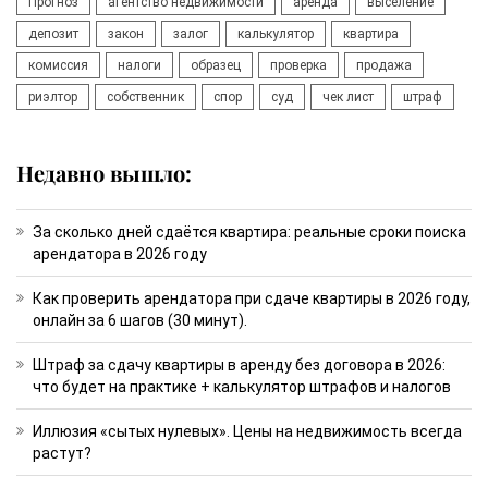
Прогноз
агентство недвижимости
аренда
выселение
депозит
закон
залог
калькулятор
квартира
комиссия
налоги
образец
проверка
продажа
риэлтор
собственник
спор
суд
чек лист
штраф
Недавно вышло:
За сколько дней сдаётся квартира: реальные сроки поиска
арендатора в 2026 году
Как проверить арендатора при сдаче квартиры в 2026 году,
онлайн за 6 шагов (30 минут).
Штраф за сдачу квартиры в аренду без договора в 2026:
что будет на практике + калькулятор штрафов и налогов
Иллюзия «сытых нулевых». Цены на недвижимость всегда
растут?