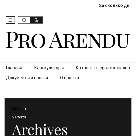
За сколько дней
Skip to content
Главная
Калькуляторы
Каталог Telegram каналов
Документы и налоги
О проекте
Home
>
2 Posts
Archives