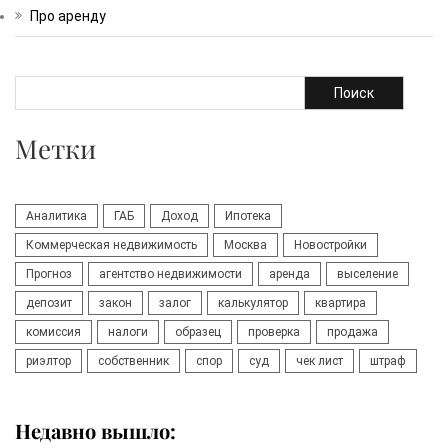
Про аренду
Поиск
Метки
Аналитика
ГАБ
Доход
Ипотека
Коммерческая недвижимость
Москва
Новостройки
Прогноз
агентство недвижимости
аренда
выселение
депозит
закон
залог
калькулятор
квартира
комиссия
налоги
образец
проверка
продажа
риэлтор
собственник
спор
суд
чек лист
штраф
Недавно вышло: