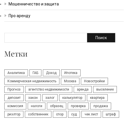
Мошенничество и защита
Про аренду
Поиск
Метки
Аналитика
ГАБ
Доход
Ипотека
Коммерческая недвижимость
Москва
Новостройки
Прогноз
агентство недвижимости
аренда
выселение
депозит
закон
залог
калькулятор
квартира
комиссия
налоги
образец
проверка
продажа
риэлтор
собственник
спор
суд
чек лист
штраф