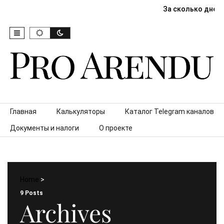
За сколько дней
Skip to content
Главная
Калькуляторы
Каталог Telegram каналов
Документы и налоги
О проекте
Home
>
9 Posts
Archives