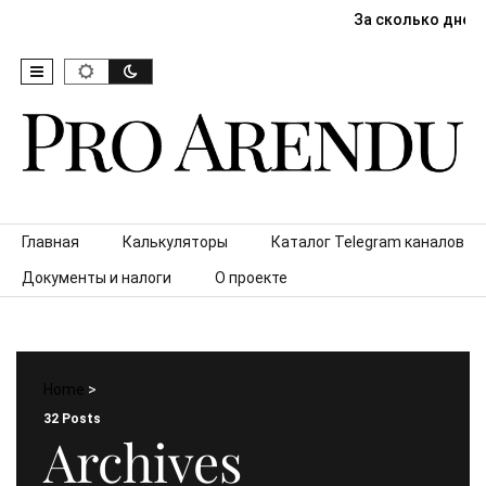
За сколько дней
Skip to content
Главная
Калькуляторы
Каталог Telegram каналов
Документы и налоги
О проекте
Home
>
32 Posts
Archives