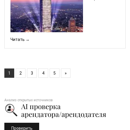
Читать →
1
2
3
4
5
»
Анализ открытых источников
AI проверка
арендатора/арендодателя
Проверить