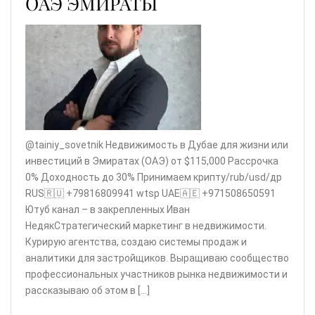
ОАЭ ЭМИРАТЫ
@tainiy_sovetnik Недвижимость в Дубае для жизни или
инвестиций в Эмиратах (ОАЭ) от $115,000 Рассрочка
0% Доходность до 30% Принимаем крипту/rub/usd/др
RUS🇷🇺 +79816809941 wtsp UAE🇦🇪 +971508650591
Ютуб канал – в закрепленных Иван
НедякСтратегический маркетинг в недвижимости.
Курирую агентства, создаю системы продаж и
аналитики для застройщиков. Выращиваю сообщество
профессиональных участников рынка недвижимости и
рассказываю об этом в […]