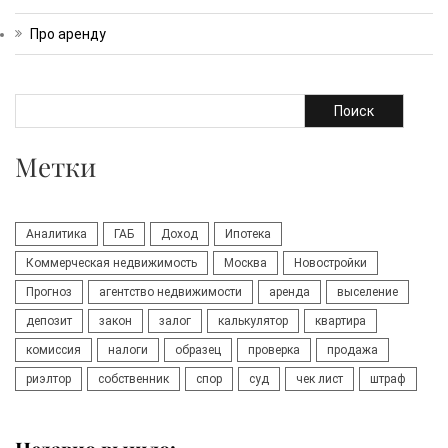
Про аренду
Поиск
Метки
Аналитика
ГАБ
Доход
Ипотека
Коммерческая недвижимость
Москва
Новостройки
Прогноз
агентство недвижимости
аренда
выселение
депозит
закон
залог
калькулятор
квартира
комиссия
налоги
образец
проверка
продажа
риэлтор
собственник
спор
суд
чек лист
штраф