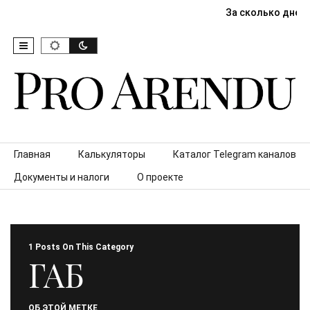
За сколько дней
Skip to content
Главная
Калькуляторы
Каталог Telegram каналов
Документы и налоги
О проекте
1 Posts On This Category
ГАБ
ОБ ЭТОЙ МЕТКЕ