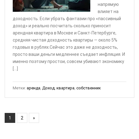
напрямую
влияет на
доходность. Если убрать фантазии про «пассивный
доход» и реально посчитать сколько приносит
арендная квартира в Москве и Санкт-Петербурге,
средняя чистая доходность квартиры — около 5%
годовых в рублях.Сейчас это даже не доходность,
просто ваши деньги медленнее съедает инфляция. И
именно поэтому простои, совсем убивают экономику
[…]
Метки:
аренда
,
Доход
,
квартира
,
собственник
1
2
»