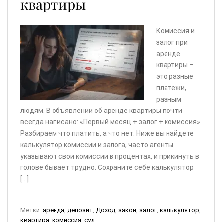
квартиры
Комиссия и
залог при
аренде
квартиры –
это разные
платежи,
разным
людям. В объявлении об аренде квартиры почти
всегда написано: «Первый месяц + залог + комиссия».
Разбираем что платить, а что нет. Ниже вы найдете
калькулятор комиссии и залога, часто агенты
указывают свои комиссии в процентах, и прикинуть в
голове бывает трудно. Сохраните себе калькулятор
[…]
Метки:
аренда
,
депозит
,
Доход
,
закон
,
залог
,
калькулятор
,
квартира
,
комиссия
,
суд