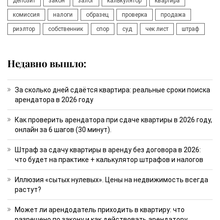
депозит
закон
залог
калькулятор
квартира
комиссия
налоги
образец
проверка
продажа
риэлтор
собственник
спор
суд
чек лист
штраф
Недавно вышло:
За сколько дней сдаётся квартира: реальные сроки поиска
арендатора в 2026 году
Как проверить арендатора при сдаче квартиры в 2026 году,
онлайн за 6 шагов (30 минут).
Штраф за сдачу квартиры в аренду без договора в 2026:
что будет на практике + калькулятор штрафов и налогов
Иллюзия «сытых нулевых». Цены на недвижимость всегда
растут?
Может ли арендодатель приходить в квартиру: что
разрешено по закону и как действовать арендатору