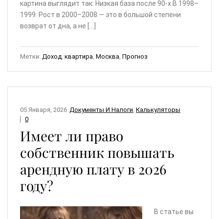
картина выглядит так: Низкая база после 90-х В 1998–
1999: Рост в 2000–2008 — это в большой степени
возврат от дна, а не […]
Метки:
Доход
,
квартира
,
Москва
,
Прогноз
05 Января, 2026
Документы И Налоги
,
Калькуляторы
0
Имеет ли право
собственник повышать
арендную плату в 2026
году?
В статье вы