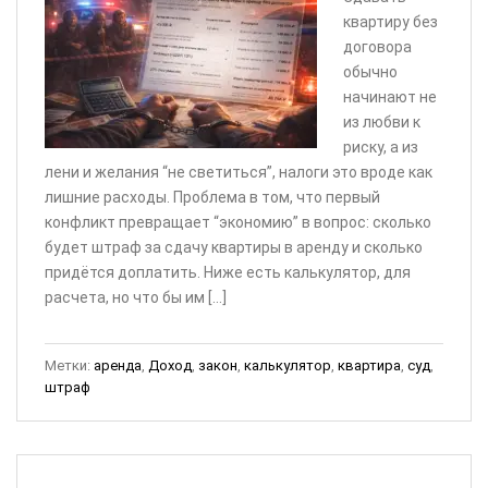
квартиру без
договора
обычно
начинают не
из любви к
риску, а из
лени и желания “не светиться”, налоги это вроде как
лишние расходы. Проблема в том, что первый
конфликт превращает “экономию” в вопрос: сколько
будет штраф за сдачу квартиры в аренду и сколько
придётся доплатить. Ниже есть калькулятор, для
расчета, но что бы им […]
Метки:
аренда
,
Доход
,
закон
,
калькулятор
,
квартира
,
суд
,
штраф