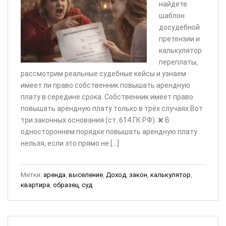
найдете
шаблон
досудебной
претензии и
калькулятор
переплаты,
рассмотрим реальные судебные кейсы и узнаем
имеет ли право собственник повышать арендную
плату в середине срока. Собственник имеет право
повышать арендную плату только в трёх случаях.Вот
три законных основания (ст. 614 ГК РФ): ❌ В
одностороннем порядке повышать арендную плату
нельзя, если это прямо не […]
Метки:
аренда
,
выселение
,
Доход
,
закон
,
калькулятор
,
квартира
,
образец
,
суд