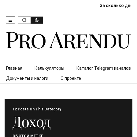
За сколько дней
Skip to content
Главная
Калькуляторы
Каталог Telegram каналов
Документы и налоги
О проекте
12 Posts On This Category
Доход
ОБ ЭТОЙ МЕТКЕ